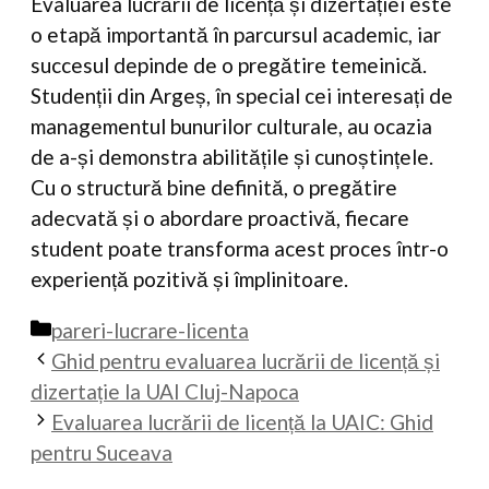
Evaluarea lucrării de licență și dizertației este
o etapă importantă în parcursul academic, iar
succesul depinde de o pregătire temeinică.
Studenții din Argeș, în special cei interesați de
managementul bunurilor culturale, au ocazia
de a-și demonstra abilitățile și cunoștințele.
Cu o structură bine definită, o pregătire
adecvată și o abordare proactivă, fiecare
student poate transforma acest proces într-o
experiență pozitivă și împlinitoare.
Categorii
pareri-lucrare-licenta
Ghid pentru evaluarea lucrării de licență și
dizertație la UAI Cluj-Napoca
Evaluarea lucrării de licență la UAIC: Ghid
pentru Suceava