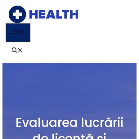
Sari
la
conținut
Menu
Evaluarea lucrării
de licență și