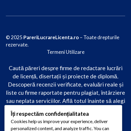
© 2025
PareriLucrareLicenta.ro
– Toate drepturile
rezervate.
Termeni Utilizare
Caută păreri despre firme de redactare lucrări
de licență, disertații și proiecte de diplomă.
Descoperă recenzii verificate, evaluări reale și
liste cu firme raportate pentru plagiat, întârziere
sau neplata serviciilor. Află totul înainte să alegi
–
transparență, siguranță și încredere
Îți respectăm confidențialitatea
academică
doar pe PareriLucrareLicenta.ro.
Cookies help us improve your experience, deliver
personalized content, and analyze traffic. You can