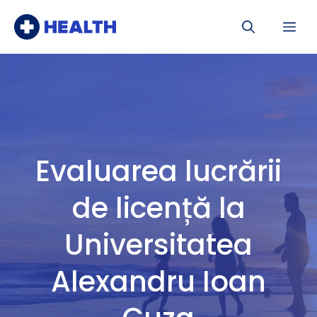
Sari
Me
la
conținut
Evaluarea lucrării
de licență la
Universitatea
Alexandru Ioan