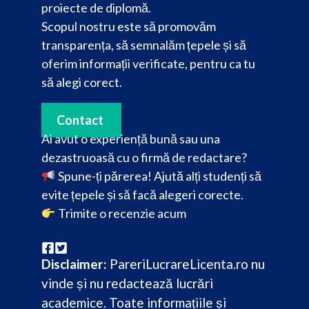
proiecte de diplomă.
Scopul nostru este să promovăm
transparența, să semnalăm țepele și să
oferim informații verificate, pentru ca tu
să alegi corect.
Contact
Ai avut o experiență bună sau una
dezastruoasă cu o firmă de redactare?
Spune-ți părerea! Ajută alți studenți să
evite țepele și să facă alegeri corecte.
Trimite o recenzie acum
Disclaimer:
PareriLucrareLicenta.ro nu
vinde și nu redactează lucrări
academice. Toate informațiile și