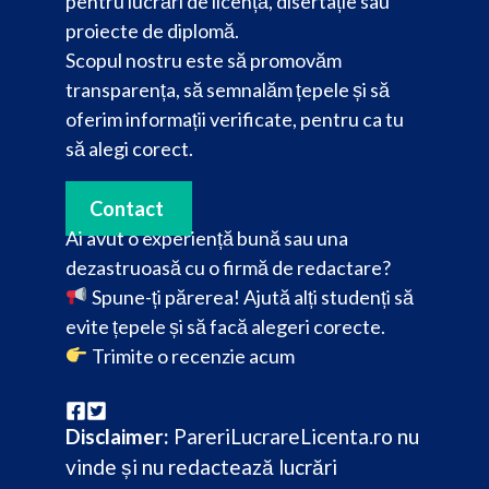
pentru lucrări de licență, disertație sau
proiecte de diplomă.
Scopul nostru este să promovăm
transparența, să semnalăm țepele și să
oferim informații verificate, pentru ca tu
să alegi corect.
Contact
Ai avut o experiență bună sau una
dezastruoasă cu o firmă de redactare?
Spune-ți părerea! Ajută alți studenți să
evite țepele și să facă alegeri corecte.
Trimite o recenzie acum
Disclaimer:
PareriLucrareLicenta.ro nu
vinde și nu redactează lucrări