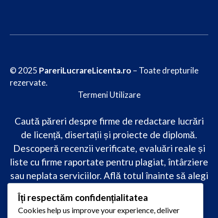
© 2025
PareriLucrareLicenta.ro
– Toate drepturile
rezervate.
Termeni Utilizare
Caută păreri despre firme de redactare lucrări
de licență, disertații și proiecte de diplomă.
Descoperă recenzii verificate, evaluări reale și
liste cu firme raportate pentru plagiat, întârziere
sau neplata serviciilor. Află totul înainte să alegi
–
transparență, siguranță și încredere
Îți respectăm confidențialitatea
academică
doar pe PareriLucrareLicenta.ro.
Cookies help us improve your experience, deliver