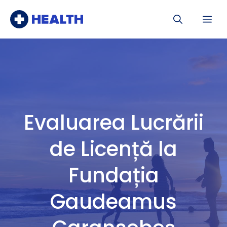
Sari
Me
la
conținut
Evaluarea Lucrării
de Licență la
Fundația
Gaudeamus