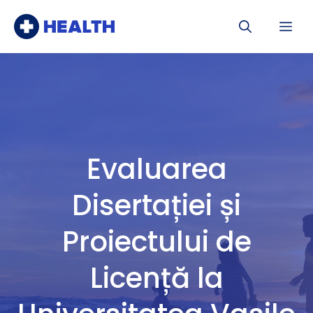
Sari
Me
la
conținut
Evaluarea
Disertației și
Proiectului de
Licență la