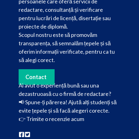
persoanele care oferă servicii de
redactare, consultanță și verificare
pentru lucrări de licență, disertație sau
proiecte de diplomă.
Scopul nostru este să promovăm
transparența, să semnalăm țepele și să
oferim informații verificate, pentru ca tu
să alegi corect.
Contact
Ai avut o experiență bună sau una
dezastruoasă cu o firmă de redactare?
📢 Spune-ți părerea! Ajută alți studenți să
evite țepele și să facă alegeri corecte.
👉
Trimite o recenzie acum