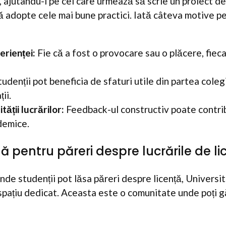
 ajutându-i pe cei care urmează să scrie un proiect de
 adopte cele mai bune practici. Iată câteva motive pe
rienței:
Fie că a fost o provocare sau o plăcere, fiec
udenții pot beneficia de sfaturi utile din partea coleg
ii.
tății lucrărilor:
Feedback-ul constructiv poate contrib
demice.
ă pentru păreri despre lucrările de li
de studenții pot lăsa păreri despre licență, Universi
spațiu dedicat. Aceasta este o comunitate unde poți gă