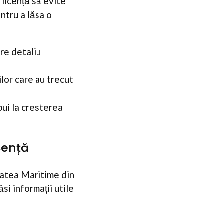
 licență să evite
ntru a lăsa o
are detaliu
ilor care au trecut
ui la creșterea
cență
tatea Maritime din
si informații utile