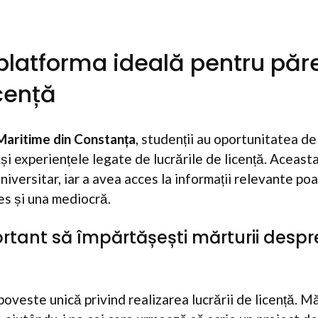
latforma ideală pentru păre
icență
 Maritime din Constanța
, studenții au oportunitatea de
ăși experiențele legate de lucrările de licență. Aceast
universitar, iar a avea acces la informații relevante po
es și una mediocră.
rtant să împărtășești mărturii despre
oveste unică privind realizarea lucrării de licență. Mă