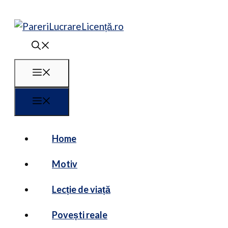
Sari
la
conținut
Meniu
Meniu
Home
Motiv
Lecție de viață
Povești reale