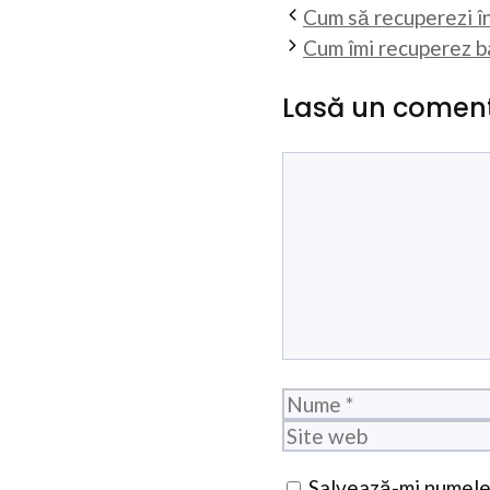
Cum să recuperezi î
Cum îmi recuperez ban
Lasă un coment
Comentariu
Nume
Salvează-mi numele,