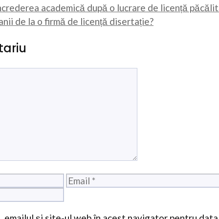
ncrederea academică după o lucrare de licență păcăli
ii de la o firmă de licență disertație?
ariu
Email
 emailul și site-ul web în acest navigator pentru data