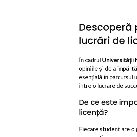
Descoperă p
lucrări de l
În cadrul
Universității
opiniile și de a împărt
esențială în parcursul 
între o lucrare de succ
De ce este impo
licență?
Fiecare student are o p