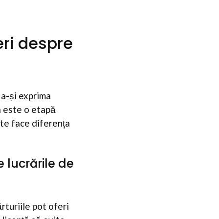
ri despre
 a-și exprima
a este o etapă
ate face diferența
 lucrările de
rturiile pot oferi