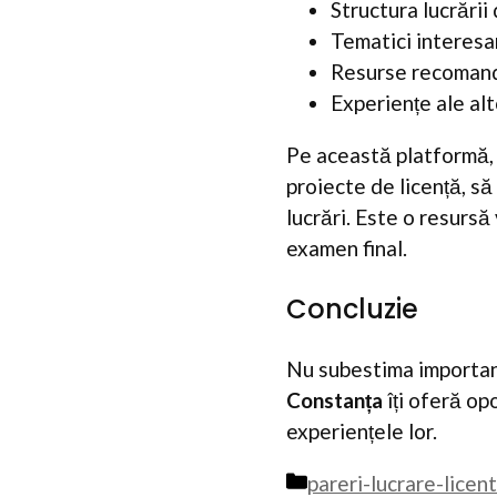
Structura lucrării 
Tematici interes
Resurse recoman
Experiențe ale alt
Pe această platformă, a
proiecte de licență, să 
lucrări. Este o resurs
examen final.
Concluzie
Nu subestima importanț
Constanța
îți oferă op
experiențele lor.
Categorii
pareri-lucrare-licen