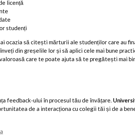
de licență
ante
date
or studenți
i ocazia să citești mărturii ale studenților care au fin
înveți din greșelile lor și să aplici cele mai bune practic
ă valoroasă care te poate ajuta să te pregătești mai b
a feedback-ului în procesul tău de învățare.
Universi
ortunitatea de a interacționa cu colegii tăi și de a ben
ta