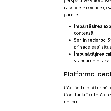
perspective valoroase,
capcanele comune și să
părere:
Împărtășirea expe
contează.
Sprijin reciproc:
St
prin aceleași situaț
Îmbunătățirea cali
standardelor aca
Platforma ideal
Căutând o platformă un
Constanța îți oferă un 
despre: