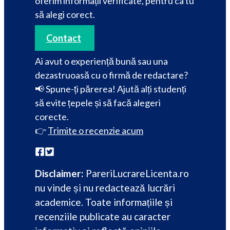
oferim informații verificate, pentru ca tu
să alegi corect.
Contact
Ai avut o experiență bună sau una
dezastruoasă cu o firmă de redactare?
📢 Spune-ți părerea! Ajută alți studenți
să evite țepele și să facă alegeri
corecte.
👉
Trimite o recenzie acum
Disclaimer:
PareriLucrareLicenta.ro
nu vinde și nu redactează lucrări
academice. Toate informațiile și
recenziile publicate au caracter