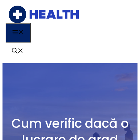
Sari
la
conținut
Menu
Cum verific dacă o
lucrare de grad