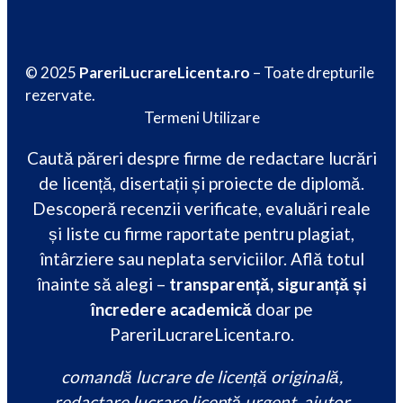
© 2025
PareriLucrareLicenta.ro
– Toate drepturile
rezervate.
Termeni Utilizare
Caută păreri despre firme de redactare lucrări
de licență, disertații și proiecte de diplomă.
Descoperă recenzii verificate, evaluări reale
și liste cu firme raportate pentru plagiat,
întârziere sau neplata serviciilor. Află totul
înainte să alegi –
transparență, siguranță și
încredere academică
doar pe
PareriLucrareLicenta.ro.
comandă lucrare de licență originală,
redactare lucrare licență urgent, ajutor