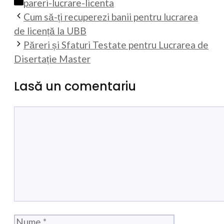
Categorii
pareri-lucrare-licenta
Cum să-ți recuperezi banii pentru lucrarea
de licență la UBB
Păreri și Sfaturi Testate pentru Lucrarea de
Disertație Master
Lasă un comentariu
Comentariu
Nume
Email