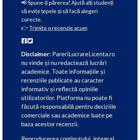
📢 Spune-ți părerea! Ajută alți studenți
să evite țepele și să facă alegeri
corecte.
👉
Trimite o recenzie acum
Disclaimer:
PareriLucrareLicenta.ro
nu vinde și nu redactează lucrări
academice. Toate informațiile și
recenziile publicate au caracter
informativ și reflectă opiniile
utilizatorilor. Platforma nu poate fi
făcută responsabilă pentru deciziile
comerciale sau academice luate pe
baza acestor recenzii.
Reproducerea conținutului, integral