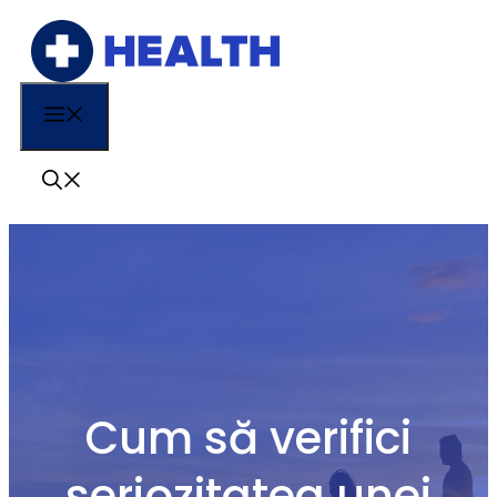
Sari
la
conținut
Menu
Cum să verifici
seriozitatea unei