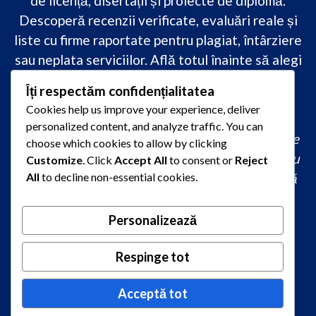
de licență, disertații și proiecte de diplomă.
Descoperă recenzii verificate, evaluări reale și
liste cu firme raportate pentru plagiat, întârziere
sau neplata serviciilor. Află totul înainte să alegi
–
transparență, siguranță și încredere
Îți respectăm confidențialitatea
academică
doar pe PareriLucrareLicenta.ro.
Cookies help us improve your experience, deliver
personalized content, and analyze traffic. You can
comandă lucrare de licență originală, redactare
choose which cookies to allow by clicking
lucrare licență urgent, ajutor profesional pentru
Customize
. Click
Accept All
to consent or
Reject
All
to decline non-essential cookies.
licență, servicii redactare disertație ieftin, firmă
care scrie lucrări de calitate, consultanță
academică la comandă, redactare licență fără
Personalizează
plagiat rapid, preț redactare lucrare de licență,
Respinge tot
oferte redactare lucrări 2026, redactori
autorizați pentru lucrări academice
Acceptă tot