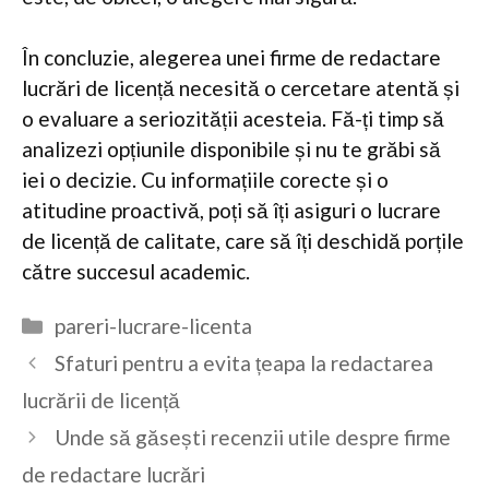
În concluzie, alegerea unei firme de redactare
lucrări de licență necesită o cercetare atentă și
o evaluare a seriozității acesteia. Fă-ți timp să
analizezi opțiunile disponibile și nu te grăbi să
iei o decizie. Cu informațiile corecte și o
atitudine proactivă, poți să îți asiguri o lucrare
de licență de calitate, care să îți deschidă porțile
către succesul academic.
Categorii
pareri-lucrare-licenta
Sfaturi pentru a evita țeapa la redactarea
lucrării de licență
Unde să găsești recenzii utile despre firme
de redactare lucrări