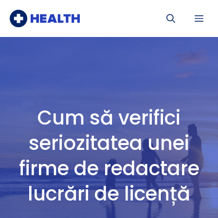
Sari
Me
la
conținut
Cum să verifici
seriozitatea unei
firme de redactare
lucrări de licență