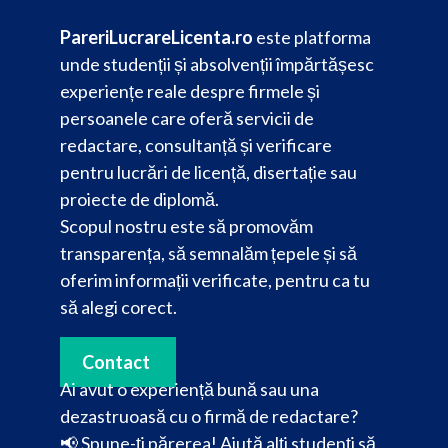
PareriLucrareLicenta.ro
este platforma
unde studenții și absolvenții împărtășesc
experiențe reale despre firmele și
persoanele care oferă servicii de
redactare, consultanță și verificare
pentru lucrări de licență, disertație sau
proiecte de diplomă.
Scopul nostru este să promovăm
transparența, să semnalăm țepele și să
oferim informații verificate, pentru ca tu
să alegi corect.
Contact
Ai avut o experiență bună sau una
dezastruoasă cu o firmă de redactare?
📢 Spune-ți părerea! Ajută alți studenți să