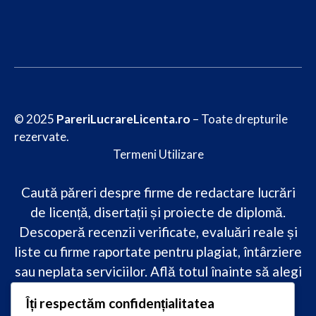
© 2025
PareriLucrareLicenta.ro
– Toate drepturile
rezervate.
Termeni Utilizare
Caută păreri despre firme de redactare lucrări
de licență, disertații și proiecte de diplomă.
Descoperă recenzii verificate, evaluări reale și
liste cu firme raportate pentru plagiat, întârziere
sau neplata serviciilor. Află totul înainte să alegi
–
transparență, siguranță și încredere
Îți respectăm confidențialitatea
academică
doar pe PareriLucrareLicenta.ro.