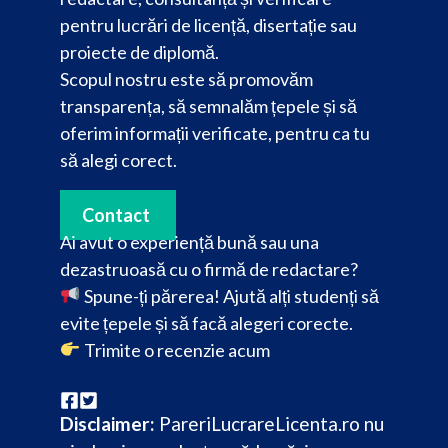
pentru lucrări de licență, disertație sau
proiecte de diplomă.
Scopul nostru este să promovăm
transparența, să semnalăm țepele și să
oferim informații verificate, pentru ca tu
să alegi corect.
Contact
Ai avut o experiență bună sau una
dezastruoasă cu o firmă de redactare?
Spune-ți părerea! Ajută alți studenți să
evite țepele și să facă alegeri corecte.
Trimite o recenzie acum
Disclaimer:
PareriLucrareLicenta.ro nu