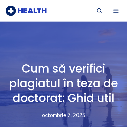
Sari
Me
la
conținut
Cum să verifici
plagiatul în teza de
doctorat: Ghid util
octombrie 7, 2025