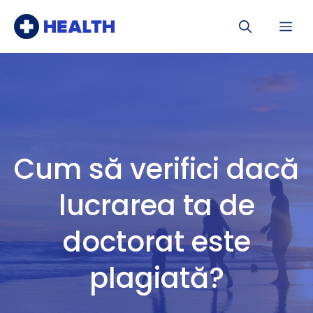
Sari
Me
la
conținut
Cum să verifici dacă
lucrarea ta de
doctorat este
plagiată?