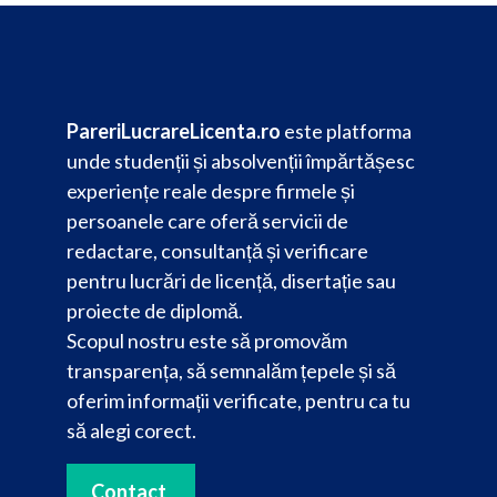
PareriLucrareLicenta.ro
este platforma
unde studenții și absolvenții împărtășesc
experiențe reale despre firmele și
persoanele care oferă servicii de
redactare, consultanță și verificare
pentru lucrări de licență, disertație sau
proiecte de diplomă.
Scopul nostru este să promovăm
transparența, să semnalăm țepele și să
oferim informații verificate, pentru ca tu
să alegi corect.
Contact