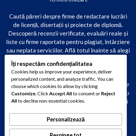
Caută păreri despre firme de redactare lucrări
de licență, disertații și proiecte de diplomă.
Descoperă recenzii verificate, evaluări reale și
liste cu firme raportate pentru plagiat, întârziere
sau neplata serviciilor. Află totul înainte să alegi
–
transparență, siguranță și încredere
Îți respectăm confidențialitatea
academică
doar pe PareriLucrareLicenta.ro.
Cookies help us improve your experience, deliver
personalized content, and analyze traffic. You can
comandă lucrare de licență originală, redactare
choose which cookies to allow by clicking
lucrare licență urgent, ajutor profesional pentru
Customize
. Click
Accept All
to consent or
Reject
All
to decline non-essential cookies.
licență, servicii redactare disertație ieftin, firmă
care scrie lucrări de calitate, consultanță
academică la comandă, redactare licență fără
Personalizează
plagiat rapid, preț redactare lucrare de licență,
Respinge tot
oferte redactare lucrări 2026, redactori