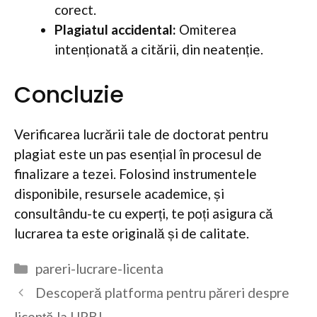
corect.
Plagiatul accidental:
Omiterea
intenționată a citării, din neatenție.
Concluzie
Verificarea lucrării tale de doctorat pentru
plagiat este un pas esențial în procesul de
finalizare a tezei. Folosind instrumentele
disponibile, resursele academice, și
consultându-te cu experți, te poți asigura că
lucrarea ta este originală și de calitate.
Categorii
pareri-lucrare-licenta
Descoperă platforma pentru păreri despre
licență la UPB!