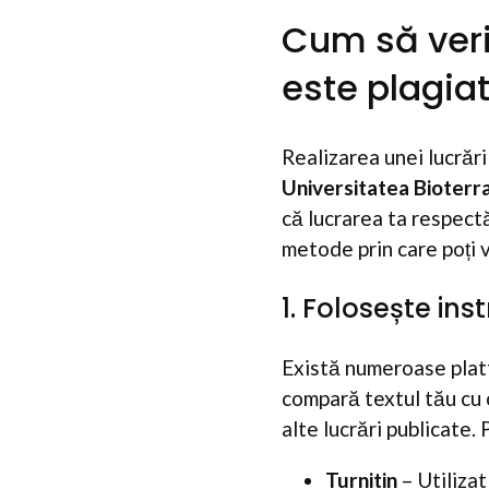
Cum să verif
este plagia
Realizarea unei lucrări
Universitatea Bioterr
că lucrarea ta respect
metode prin care poți ve
1. Folosește ins
Există numeroase platf
compară textul tău cu 
alte lucrări publicate
Turnitin
– Utilizat