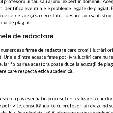
ul profesorului tău sau al unui expert în domeniu. Aceș
t identifica eventualele probleme legate de plagiat. E
e cercetare și să ceri sfaturi despre cum să îți struct
rmă de plagiat.
rmele de redactare
rut numeroase
firme de redactare
care promit lucrări or
t. Unele dintre aceste firme pot livra lucrări care nu 
 iar folosirea acestora poate duce la acuzații de plag
dere care respectă etica academică.
 este un pas esențial în procesul de realizare a unei luc
potrivite, consultându-te cu profesori și revizuind su
 tale. Nu lăsa plagiatul să îți afecteze cariera academi