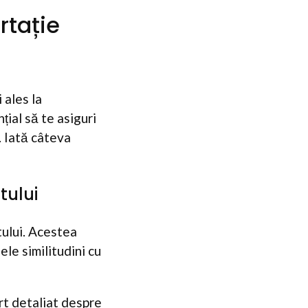
rtație
 ales la
țial să te asiguri
. Iată câteva
tului
tului. Acestea
le similitudini cu
ort detaliat despre