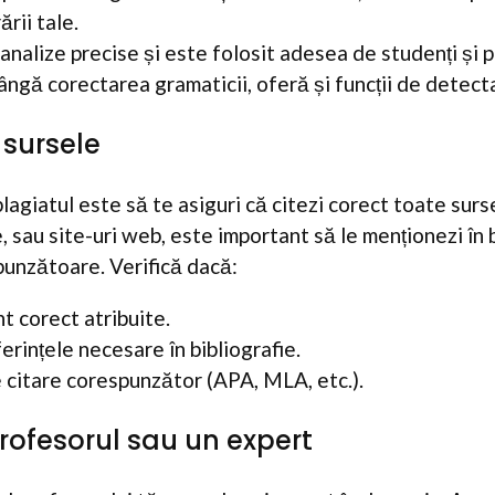
ării tale.
analize precise și este folosit adesea de studenți și p
ângă corectarea gramaticii, oferă și funcții de detecta
i sursele
lagiatul este să te asiguri că citezi corect toate surs
e, sau site-uri web, este important să le menționezi în b
punzătoare. Verifică dacă:
t corect atribuite.
ferințele necesare în bibliografie.
e citare corespunzător (APA, MLA, etc.).
profesorul sau un expert