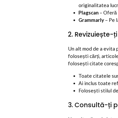
originalitatea lucr
Plagscan
– Oferă 
Grammarly
– Pe l
2. Revizuiește-ț
Un alt mod de a evita p
folosești cărți, articol
folosești citate cores
Toate citatele sun
Ai inclus toate re
Folosești stilul d
3. Consultă-ți 