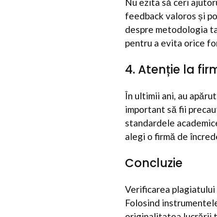
Nu ezita să ceri ajutor
feedback valoros și po
despre metodologia ta d
pentru a evita orice fo
4. Atenție la fi
În ultimii ani, au apă
important să fii precau
standardele academice,
alegi o firmă de încre
Concluzie
Verificarea plagiatului
Folosind instrumentele 
originalitatea lucrării