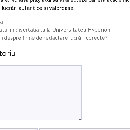
i lucrări autentice și valoroase.
ta
atul în disertația ta la Universitatea Hyperion
ii despre firme de redactare lucrări corecte?
ariu