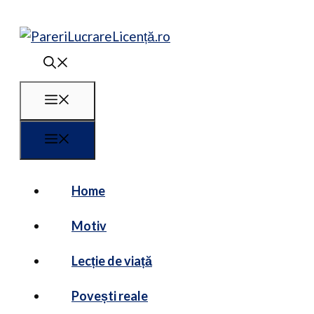
Sari
la
conținut
Meniu
Meniu
Home
Motiv
Lecție de viață
Povești reale