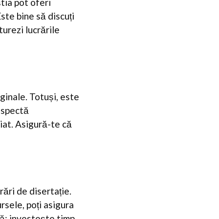
tia pot oferi
ste bine să discuți
urezi lucrările
iginale. Totuși, este
respectă
iat. Asigură-te că
rări de disertație.
rsele, poți asigura
că; investește timp