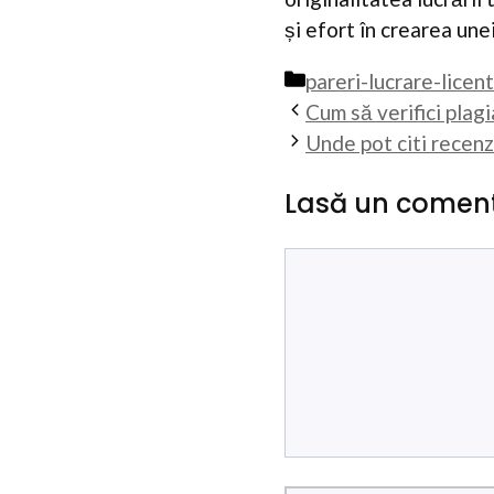
și efort în crearea une
Categorii
pareri-lucrare-licen
Cum să verifici plagi
Unde pot citi recenz
Lasă un coment
Comentariu