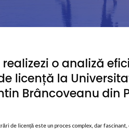
ealizezi o analiză efic
 de licență la Universit
tin Brâncoveanu din Pi
rări de licență este un proces complex, dar fascinant, 