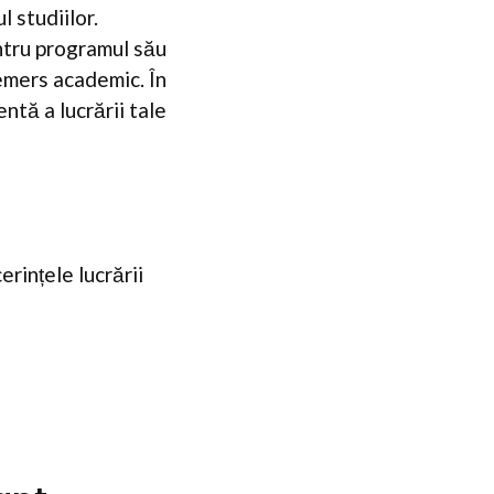
l studiilor.
ntru programul său
emers academic. În
ntă a lucrării tale
erințele lucrării