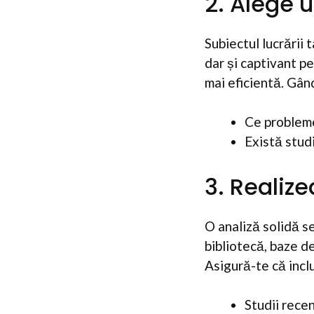
2. Alege u
Subiectul lucrării 
dar și captivant p
mai eficientă. Gân
Ce probleme
Există studi
3. Realiz
O analiză solidă s
bibliotecă, baze de
Asigură-te că inclu
Studii rece