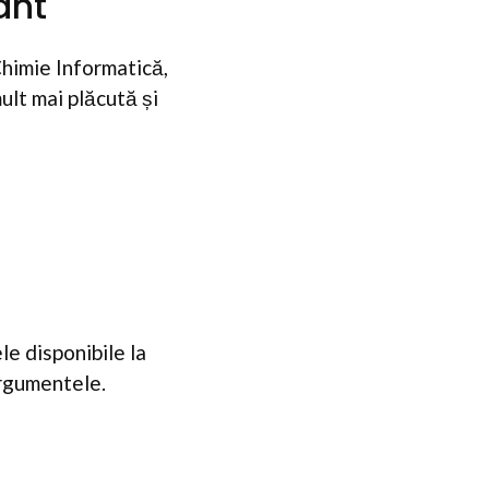
ant
Chimie Informatică,
ult mai plăcută și
e disponibile la
 argumentele.