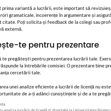
t prima variantă a lucrării, este important să revizuieșt
erori gramaticale, incoerențe în argumentare și asigur
 citate. Poți solicita și feedback de la colegi sau pro
vă externă.
ește-te pentru prezentare
 te pregătești pentru prezentarea lucrării tale. Exers
 răspunde la întrebările comisiei. O prezentare bine pr
anța cercetării tale.
area unei analize eficiente a lucrării de licență nu est
rtunitate de a-ți adânci cunoștințele și de a te pregăt
enta
 analiza lucrării de licență și disertație la Universitatea Bioterr