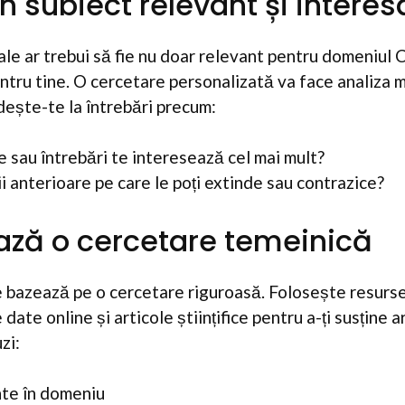
n subiect relevant și interes
tale ar trebui să fie nu doar relevant pentru domeniul 
entru tine. O cercetare personalizată va face analiza m
dește-te la întrebări precum:
 sau întrebări te interesează cel mai mult?
i anterioare pe care le poți extinde sau contrazice?
ează o cercetare temeinică
e bazează pe o cercetare riguroasă. Folosește resursel
 date online și articole științifice pentru a-ți susține
zi:
nte în domeniu