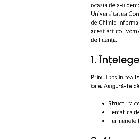
ocazia de a-ți demo
Universitatea Con
de Chimie Informat
acest articol, vom 
de licență.
1. Înțeleg
Primul pas în reali
tale. Asigură-te că
Structura c
Tematica d
Termenele l