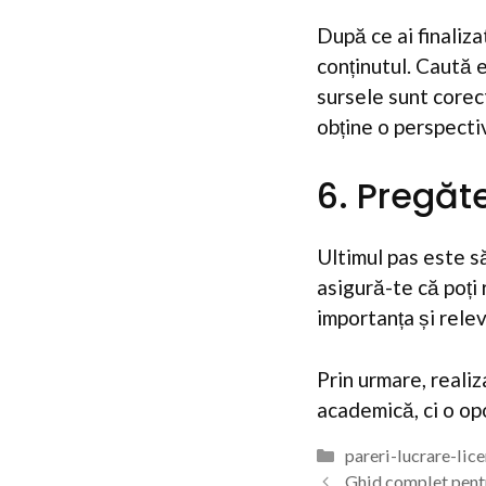
După ce ai finaliza
conținutul. Caută 
sursele sunt corect
obține o perspecti
6. Pregăt
Ultimul pas este să
asigură-te că poți
importanța și relev
Prin urmare, realiz
academică, ci o opo
Categorii
pareri-lucrare-lic
Ghid complet pentru