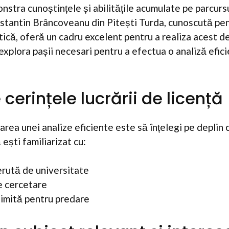
nstra cunoștințele și abilitățile acumulate pe parcursu
stantin Brâncoveanu din Pitești Turda, cunoscută pe
ică, oferă un cadru excelent pentru a realiza acest d
explora pașii necesari pentru a efectua o analiză eficie
e cerințele lucrării de licență
zarea unei analize eficiente este să înțelegi pe deplin c
 ești familiarizat cu:
erută de universitate
e cercetare
imită pentru predare