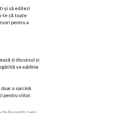
i și să editezi
ă-te că toate
fesori pentru a
ează-ți discursul și
egătită va sublinia
e doar o sarcină
i pentru viitor.
a din București, Lugoj