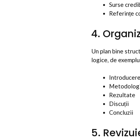
Surse credib
Referințe c
4. Organiz
Un plan bine struct
logice, de exemplu
Introducer
Metodolog
Rezultate
Discuții
Concluzii
5. Revizui