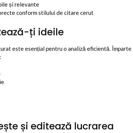
ile și relevante
orecte conform stilului de citare cerut
ează-ți ideile
urat este esențial pentru o analiză eficientă. Împarte 
:
e
ie
ește și editează lucrarea