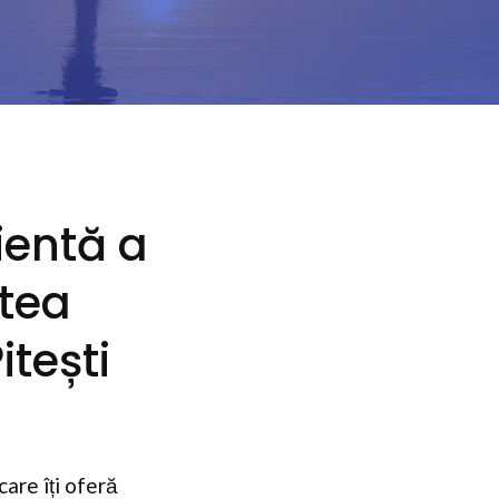
ientă a
atea
tești
care îți oferă