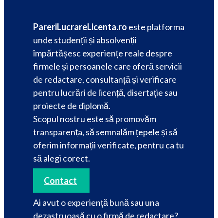
PareriLucrareLicenta.ro
este platforma
unde studenții și absolvenții
împărtășesc experiențe reale despre
firmele și persoanele care oferă servicii
de redactare, consultanță și verificare
pentru lucrări de licență, disertație sau
proiecte de diplomă.
Scopul nostru este să promovăm
transparența, să semnalăm țepele și să
oferim informații verificate, pentru ca tu
să alegi corect.
Contact
Ai avut o experiență bună sau una
dezastruoasă cu o firmă de redactare?