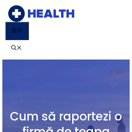
Sari
la
conținut
Menu
Cum să raportezi o
firmă de teapa