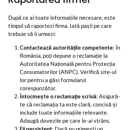
După ce ai toate informațiile necesare, este
timpul să raportezi firma. Iată pașii pe care
trebuie să îi urmezi:
Contactează autoritățile competente:
În
România, poți depune o reclamație la
Autoritatea Națională pentru Protecția
Consumatorilor (ANPC). Verifică site-ul
lor pentru a găsi formularul
corespunzător.
Întocmește o reclamație scrisă:
Asigură-
te că reclamația ta este clară, concisă și
include toate informațiile relevante.
Adaugă dovezile pe care le-ai strâns.
Fii persistent:
Dacă nu primești un