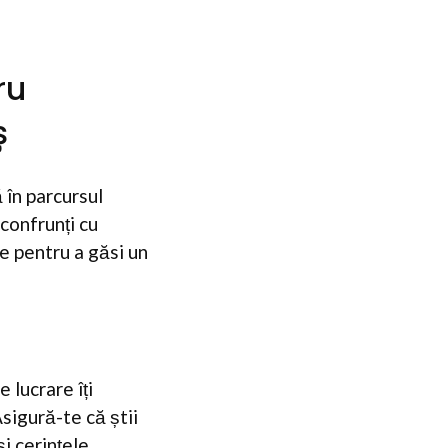
ru
ș
 în parcursul
confrunți cu
le pentru a găsi un
e lucrare îți
sigură-te că știi
 și cerințele