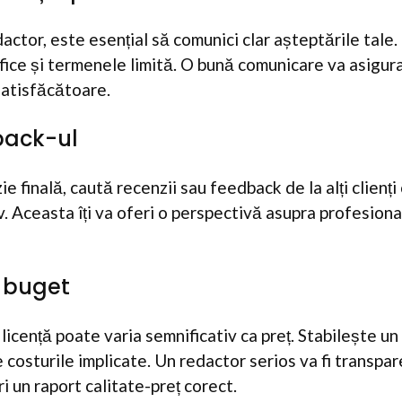
actor, este esențial să comunici clar așteptările tale. 
cifice și termenele limită. O bună comunicare va asigur
satisfăcătoare.
dback-ul
ie finală, caută recenzii sau feedback de la alți clienț
. Aceasta îți va oferi o perspectivă asupra profesiona
n buget
licență poate varia semnificativ ca preț. Stabilește un 
costurile implicate. Un redactor serios va fi transpare
ri un raport calitate-preț corect.