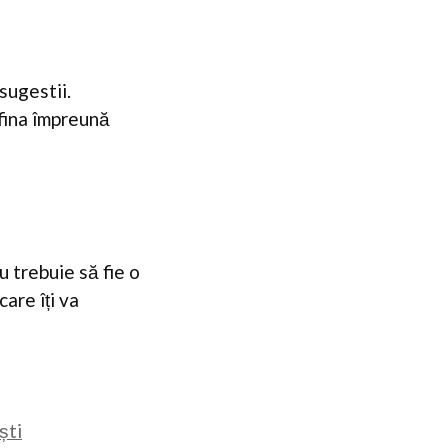
sugestii.
afina împreună
 trebuie să fie o
are îți va
ști