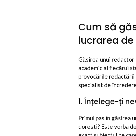
Cum să găse
lucrarea de 
Găsirea unui redactor s
academic al fiecărui s
provocările redactării l
specialist de încredere
1. Înțelege-ți ne
Primul pas în găsirea un
dorești? Este vorba des
exact subiectul pe care