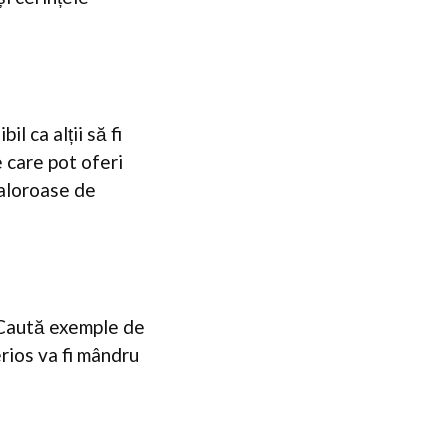
l ca alții să fi
 care pot oferi
valoroase de
l. Caută exemple de
erios va fi mândru