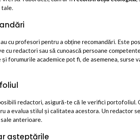
 tale.
andări
au cu profesori pentru a obține recomandări. Este posibi
ive cu redactori sau să cunoască persoane competente
le și forumurile academice pot fi, de asemenea, surse 
foliul
posibili redactori, asigură-te că le verifici portofoliu
ru a evalua stilul și calitatea acestora. Un redactor s
e sale anterioare.
r așteptările