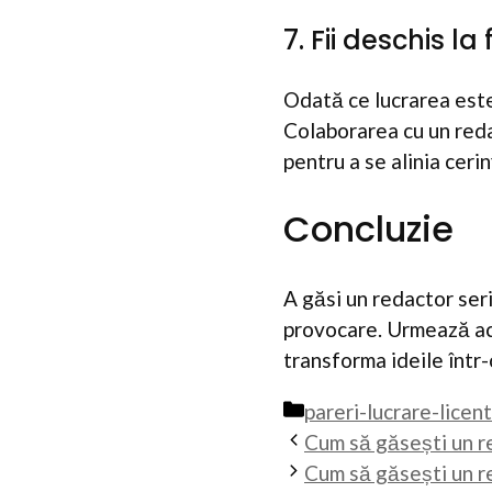
7. Fii deschis l
Odată ce lucrarea este
Colaborarea cu un redac
pentru a se alinia ceri
Concluzie
A găsi un redactor ser
provocare. Urmează aceș
transforma ideile într
Categorii
pareri-lucrare-licen
Cum să găsești un r
Cum să găsești un re