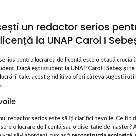
ști un redactor serios pent
licență la UNAP Carol I Sebe
erios pentru lucrarea de licență este o etapă crucială
tudent. Dacă ești student la UNAP Carol I Sebeș și te 
ucrării tale, acest ghid îți va oferi câteva sugestii uti
.
voile
ui redactor serios este să îți clarifici nevoile. Ce tip d
pre o lucrare de licență sau o disertație de master? A
 vrei să-l abordezi, cum ar fi
reconstrucția ecologică
,