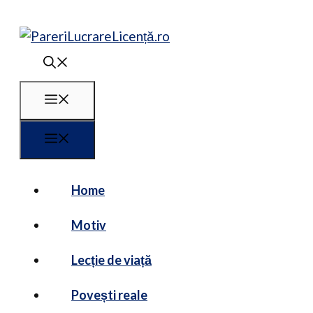
Sari
la
conținut
Meniu
Meniu
Home
Motiv
Lecție de viață
Povești reale