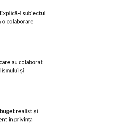
Explică-i subiectul
a o colaborare
i care au colaborat
lismului și
buget realist și
nt în privința