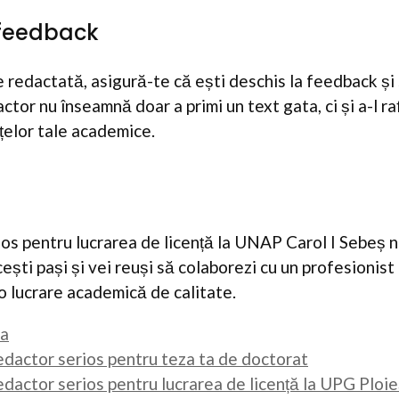
a feedback
 redactată, asigură-te că ești deschis la feedback și 
tor nu înseamnă doar a primi un text gata, ci și a-l r
nțelor tale academice.
ios pentru lucrarea de licență la UNAP Carol I Sebeș nu
ti pași și vei reuși să colaborezi cu un profesionist c
-o lucrare academică de calitate.
ta
edactor serios pentru teza ta de doctorat
dactor serios pentru lucrarea de licență la UPG Ploie