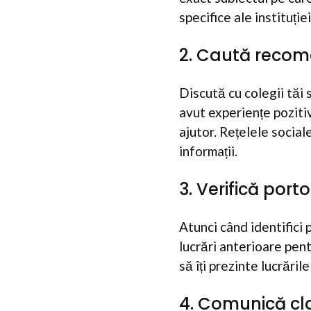
specifice ale instituției
2. Caută recom
Discută cu colegii tăi s
avut experiențe pozit
ajutor. Rețelele socia
informații.
3. Verifică porto
Atunci când identifici 
lucrări anterioare pent
să îți prezinte lucrăril
4. Comunică cla