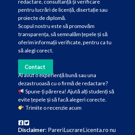
redactare, consultanță și verificare
pentru lucrări de licență, disertație sau
proiecte de diplomă.
Scopul nostru este să promovăm
transparența, să semnalăm țepele și să
oferim informații verificate, pentru ca tu
să alegi corect.
Contact
Ai avut o experiență bună sau una
dezastruoasă cu o firmă de redactare?
Spune-ți părerea! Ajută alți studenți să
evite țepele și să facă alegeri corecte.
Trimite o recenzie acum
Disclaimer:
PareriLucrareLicenta.ro nu