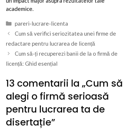
un impact major asupra rezultatelor tale
academice.
Categorii
pareri-lucrare-licenta
Cum să verifici seriozitatea unei firme de
redactare pentru lucrarea de licență
Cum să-ți recuperezi banii de la o firmă de
licență: Ghid esențial
13 comentarii la „Cum să
alegi o firmă serioasă
pentru lucrarea ta de
disertație”