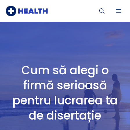
Sari
Me
la
conținut
Cum să alegi o
firmă serioasă
pentru lucrarea ta
de disertație