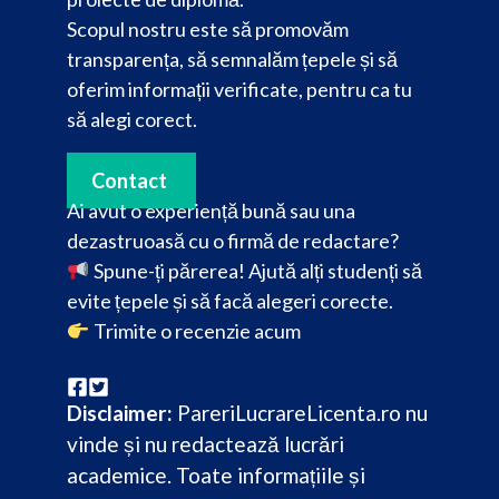
Scopul nostru este să promovăm
transparența, să semnalăm țepele și să
oferim informații verificate, pentru ca tu
să alegi corect.
Contact
Ai avut o experiență bună sau una
dezastruoasă cu o firmă de redactare?
Spune-ți părerea! Ajută alți studenți să
evite țepele și să facă alegeri corecte.
Trimite o recenzie acum
Disclaimer:
PareriLucrareLicenta.ro nu
vinde și nu redactează lucrări
academice. Toate informațiile și