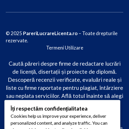
© 2025
PareriLucrareLicenta.ro
– Toate drepturile
rezervate.
Termeni Utilizare
Caută păreri despre firme de redactare lucrări
de licență, disertații și proiecte de diplomă.
Descoperă recenzii verificate, evaluări reale și
liste cu firme raportate pentru plagiat, întârziere
sau neplata serviciilor. Află totul înainte să alegi
–
transparență, siguranță și încredere
Îți respectăm confidențialitatea
academică
doar pe PareriLucrareLicenta.ro.
Cookies help us improve your experience, deliver
personalized content, and analyze traffic. You can
comandă lucrare de licență originală, redactare