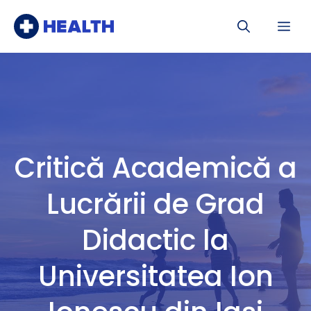
Sari
Me
la
conținut
Critică Academică a
Lucrării de Grad
Didactic la
Universitatea Ion