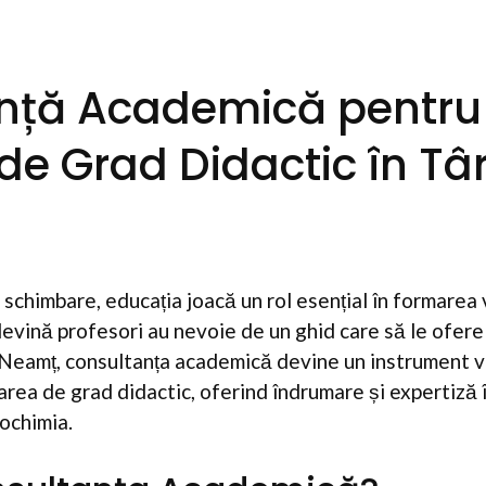
nță Academică pentru
de Grad Didactic în Tâ
 schimbare, educația joacă un rol esențial în formarea v
devină profesori au nevoie de un ghid care să le ofere s
 Neamț, consultanța academică devine un instrument v
rarea de grad didactic, oferind îndrumare și expertiză 
iochimia.