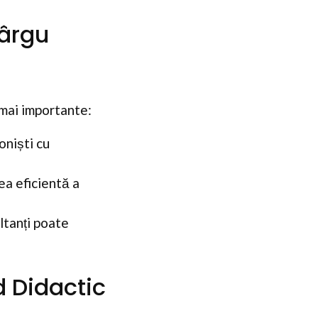
Târgu
 mai importante:
oniști cu
ea eficientă a
ltanți poate
d Didactic