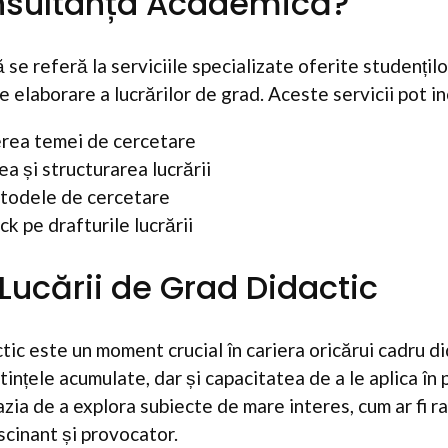
nsultanța Academică?
e referă la serviciile specializate oferite studențilo
e elaborare a lucrărilor de grad. Aceste servicii pot i
erea temei de cercetare
ea și structurarea lucrării
etodele de cercetare
k pe drafturile lucrării
Lucării de Grad Didactic
tic este un moment crucial în cariera oricărui cadru d
ințele acumulate, dar și capacitatea de a le aplica în 
zia de a explora subiecte de mare interes, cum ar fi r
scinant și provocator.