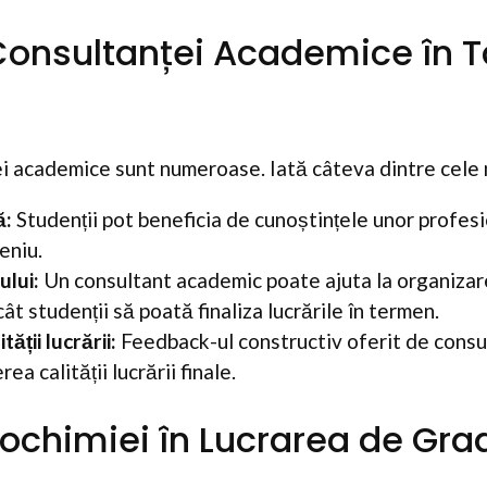
 Consultanței Academice în 
ei academice sunt numeroase. Iată câteva dintre cele
ă:
Studenții pot beneficia de cunoștințele unor profesi
eniu.
ului:
Un consultant academic poate ajuta la organizar
cât studenții să poată finaliza lucrările în termen.
ății lucrării:
Feedback-ul constructiv oferit de consu
ea calității lucrării finale.
iochimiei în Lucrarea de Gra