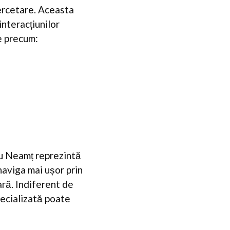
ercetare. Aceasta
interacțiunilor
e precum:
gu Neamț reprezintă
 naviga mai ușor prin
ară. Indiferent de
pecializată poate