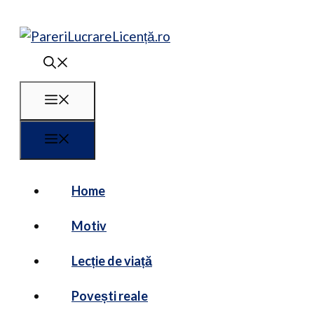
Sari
la
conținut
Meniu
Meniu
Home
Motiv
Lecție de viață
Povești reale