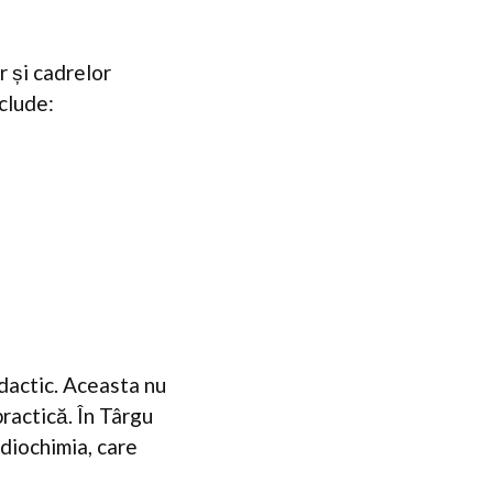
r și cadrelor
nclude:
idactic. Aceasta nu
practică. În Târgu
adiochimia, care