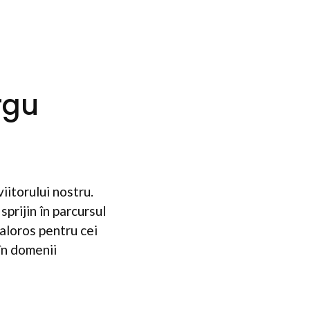
rgu
iitorului nostru.
prijin în parcursul
aloros pentru cei
în domenii