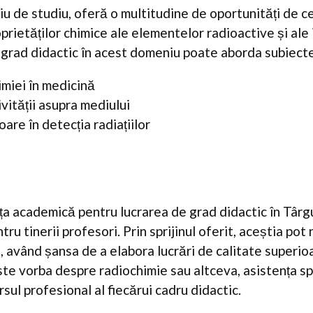
u de studiu, oferă o multitudine de oportunități de c
prietăților chimice ale elementelor radioactive și ale 
 grad didactic în acest domeniu poate aborda subiect
imiei în medicină
vității asupra mediului
are în detecția radiațiilor
nța academică pentru lucrarea de grad didactic în Târ
ru tinerii profesori. Prin sprijinul oferit, aceștia pot
 având șansa de a elabora lucrări de calitate superio
este vorba despre radiochimie sau altceva, asistența s
rsul profesional al fiecărui cadru didactic.