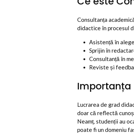
Ce este Co
Consultanța academică s
didactice în procesul d
Asistență în aleg
Sprijin în redactar
Consultanță în m
Reviste și feedbac
Importanța 
Lucrarea de grad didac
doar că reflectă cunoșt
Neamț, studenții au oca
poate fi un domeniu fa