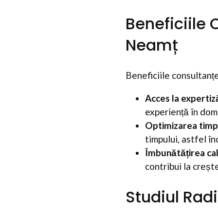
Beneficiile
Neamț
Beneficiile consultanț
Acces la expertiz
experiență în dom
Optimizarea timp
timpului, astfel în
Îmbunătățirea calit
contribui la creșter
Studiul Rad