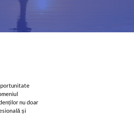
 oportunitate
domeniul
denților nu doar
fesională și