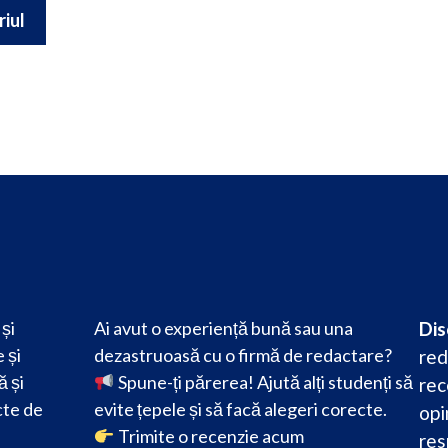
și
Ai avut o experiență bună sau una
Dis
 și
dezastruoasă cu o firmă de redactare?
red
ă și
Spune-ți părerea! Ajută alți studenți să
rec
cte de
evite țepele și să facă alegeri corecte.
opi
Trimite o recenzie acum
res