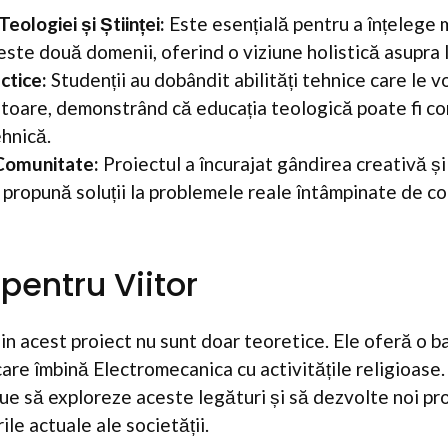
eologiei și Științei:
Este esențială pentru a înțelege 
este două domenii, oferind o viziune holistică asupra l
actice:
Studenții au dobândit abilități tehnice care le vor
iitoare, demonstrând că educația teologică poate fi 
hnică.
 Comunitate:
Proiectul a încurajat gândirea creativă și
ă propună soluții la problemele reale întâmpinate de c
 pentru Viitor
din acest proiect nu sunt doar teoretice. Ele oferă o b
 care îmbină Electromecanica cu activitățile religioase
nue să exploreze aceste legături și să dezvolte noi pr
le actuale ale societății.