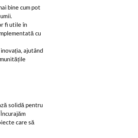
mai bine cum pot
umii.
 fi utile în
complementată cu
 inovația, ajutând
omunitățile
ază solidă pentru
. Încurajăm
oiecte care să