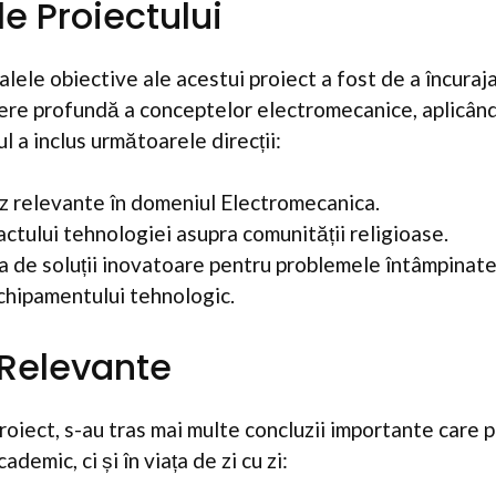
e Proiectului
alele obiective ale acestui proiect a fost de a încuraja
ere profundă a conceptelor electromecanice, aplicând
l a inclus următoarele direcții:
az relevante în domeniul Electromecanica.
actului tehnologiei asupra comunității religioase.
 de soluții inovatoare pentru problemele întâmpinate 
echipamentului tehnologic.
 Relevante
proiect, s-au tras mai multe concluzii importante care p
demic, ci și în viața de zi cu zi: