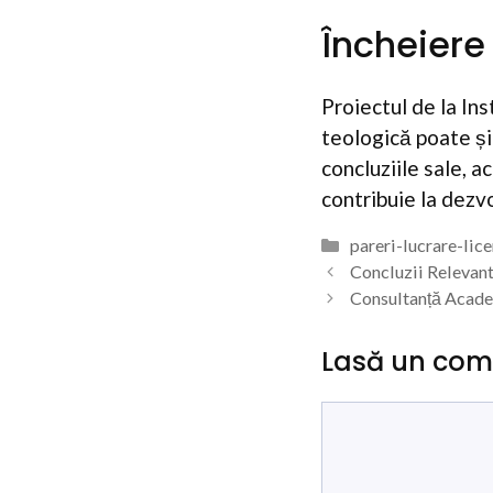
Încheiere
Proiectul de la In
teologică poate și
concluziile sale, 
contribuie la dezv
Categorii
pareri-lucrare-lic
Concluzii Relevant
Consultanță Acade
Lasă un com
Comentariu