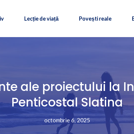
iv
Lecție de viață
Povești reale
te ale proiectului la I
Penticostal Slatina
octombrie 6, 2025