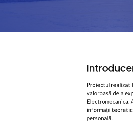
Introduce
Proiectul realizat 
valoroasă de a expl
Electromecanica. A
informații teoretice
personală.