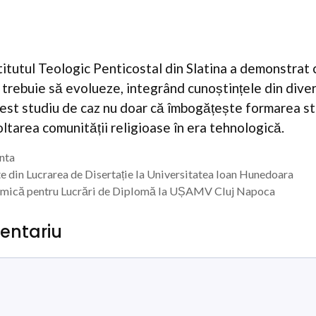
stitutul Teologic Penticostal din Slatina a demonstrat 
 trebuie să evolueze, integrând cunoștințele din diver
acest studiu de caz nu doar că îmbogățește formarea stu
oltarea comunității religioase în era tehnologică.
enta
e din Lucrarea de Disertație la Universitatea Ioan Hunedoara
mică pentru Lucrări de Diplomă la UȘAMV Cluj Napoca
entariu