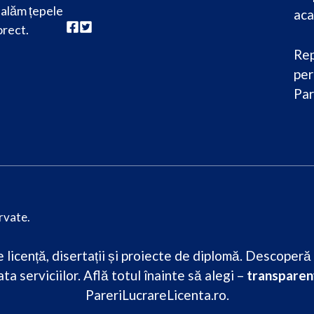
alăm țepele
aca
orect.
Rep
per
Par
rvate.
licență, disertații și proiecte de diplomă. Descoperă re
ta serviciilor. Află totul înainte să alegi –
transparenț
PareriLucrareLicenta.ro.