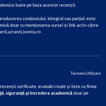
demice luate pe baza acestor recenzii.
roducerea conținutului, integral sau parțial, este
misă doar cu menționarea sursei și link activ către
eriLucrareLicenta.ro
Termeni Utilizare
cenzii verificate, evaluări reale și liste cu firme
ă, siguranță și încredere academică
doar pe