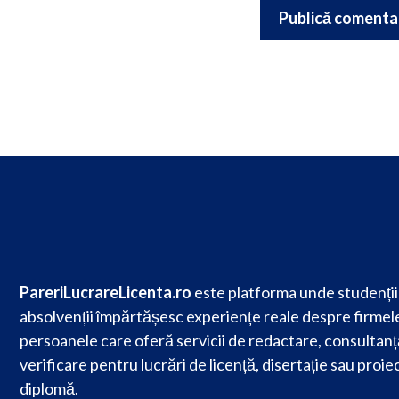
PareriLucrareLicenta.ro
este platforma unde studenții 
absolvenții împărtășesc experiențe reale despre firmele
persoanele care oferă servicii de redactare, consultanț
verificare pentru lucrări de licență, disertație sau proie
diplomă.