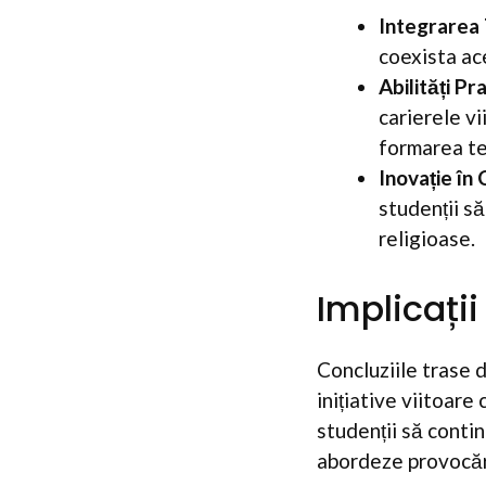
Integrarea T
coexista ac
Abilități Pr
carierele v
formarea te
Inovație în
studenții s
religioase.
Implicații
Concluziile trase 
inițiative viitoare
studenții să conti
abordeze provocări