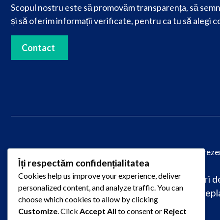
Scopul nostru este să promovăm transparența, să semn
și să oferim informații verificate, pentru ca tu să alegi c
Contact
© 2025
PareriLucrareLicenta.ro
– Toate drepturile reze
Îți respectăm confidențialitatea
Cookies help us improve your experience, deliver
Caută păreri despre firme de redactare lucrări de 
personalized content, and analyze traffic. You can
raportate pentru plagiat, întârziere sau nepla
choose which cookies to allow by clicking
Customize
. Click
Accept All
to consent or
Reject