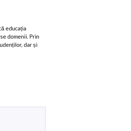
că educația
se domenii. Prin
denților, dar și