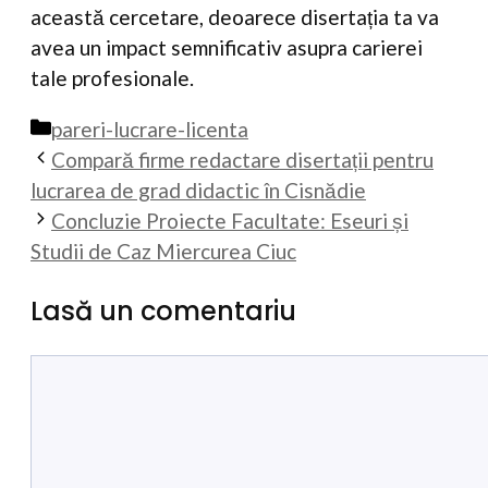
această cercetare, deoarece disertația ta va
avea un impact semnificativ asupra carierei
tale profesionale.
Categorii
pareri-lucrare-licenta
Compară firme redactare disertații pentru
lucrarea de grad didactic în Cisnădie
Concluzie Proiecte Facultate: Eseuri și
Studii de Caz Miercurea Ciuc
Lasă un comentariu
Comentariu