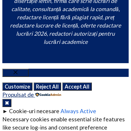
disertație ieftin, firmă care scrie lucrări de
calitate, consultanță academică la comandă,
redactare licență fără plagiat rapid, preț
redactare lucrare de licență, oferte redactare
lucrări 2026, redactori autorizați pentru
lucrări academice
Close
Customize
Reject All
Accept All
Propulsat de
✖
►
Cookie-uri necesare
Always Active
Necessary cookies enable essential site features
like secure log-ins and consent preference