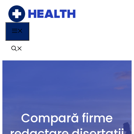
Sari
la
conținut
Menu
Compară firme
redactare disertații