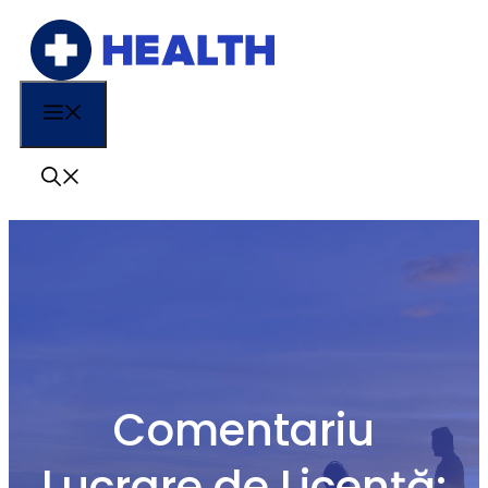
Sari
la
conținut
Menu
Comentariu
Lucrare de Licență: