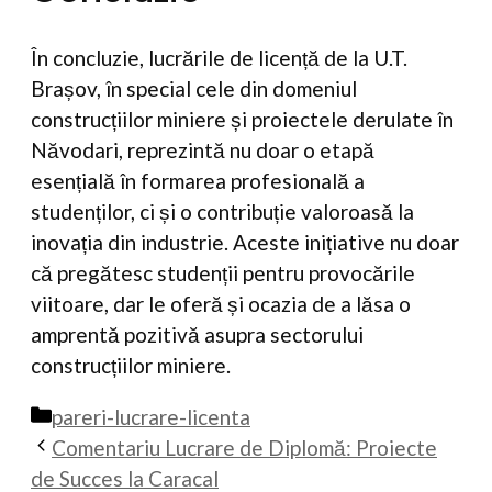
În concluzie, lucrările de licență de la U.T.
Brașov, în special cele din domeniul
construcțiilor miniere și proiectele derulate în
Năvodari, reprezintă nu doar o etapă
esențială în formarea profesională a
studenților, ci și o contribuție valoroasă la
inovația din industrie. Aceste inițiative nu doar
că pregătesc studenții pentru provocările
viitoare, dar le oferă și ocazia de a lăsa o
amprentă pozitivă asupra sectorului
construcțiilor miniere.
Categorii
pareri-lucrare-licenta
Comentariu Lucrare de Diplomă: Proiecte
de Succes la Caracal