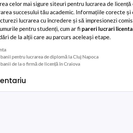
rea celor mai sigure siteuri pentru lucrarea de licență
rarea succesului tău academic. Informațiile corecte și
ructurezi lucrarea cu încredere și să impresionezi comi
rumurile pentru studenți, cum ar fi
pareri lucrari licenta
ări de la alții care au parcurs aceleași etape.
enta
banii pentru lucrarea de diplomă la Cluj Napoca
anii de la o firmă de licență în Craiova
entariu