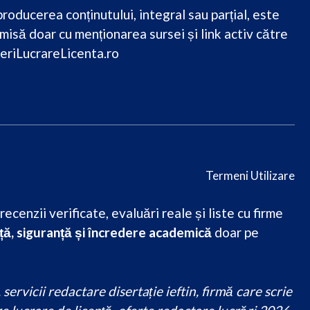
roducerea conținutului, integral sau parțial, este
misă doar cu menționarea sursei și link activ către
eriLucrareLicenta.ro
Termeni Utilizare
cenzii verificate, evaluări reale și liste cu firme
ă, siguranță și încredere academică
doar pe
ervicii redactare disertație ieftin, firmă care scrie