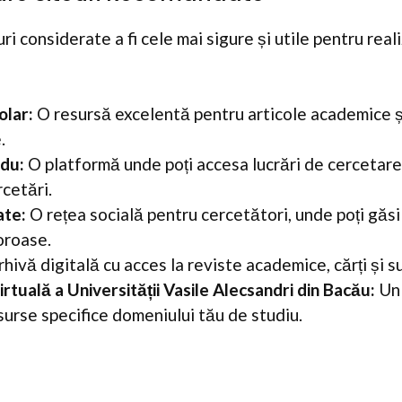
uri considerate a fi cele mai sigure și utile pentru reali
olar:
O resursă excelentă pentru articole academice și
.
du:
O platformă unde poți accesa lucrări de cercetare 
rcetări.
te:
O rețea socială pentru cercetători, unde poți găsi
oroase.
hivă digitală cu acces la reviste academice, cărți și s
irtuală a Universității Vasile Alecsandri din Bacău:
Un 
esurse specifice domeniului tău de studiu.