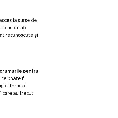
 acces la surse de
și îmbunătăți
sunt recunoscute și
orumurile pentru
 ce poate fi
mplu, forumul
i care au trecut