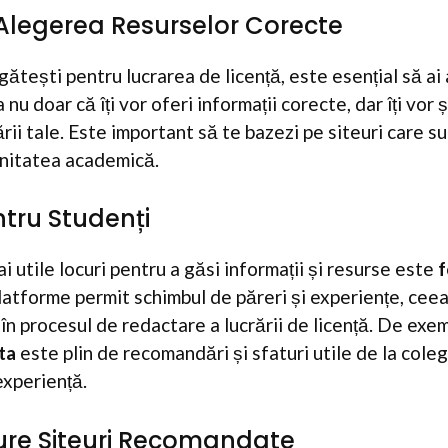
Alegerea Resurselor Corecte
ătești pentru lucrarea de licență, este esențial să ai
nu doar că îți vor oferi informații corecte, dar îți vor 
ării tale. Este important să te bazezi pe siteuri care 
nitatea academică.
tru Studenți
i utile locuri pentru a găsi informații și resurse este
f
latforme permit schimbul de păreri și experiențe, ceea
în procesul de redactare a lucrării de licență. De exe
nta
este plin de recomandări și sfaturi utile de la coleg
experiență.
ure Siteuri Recomandate