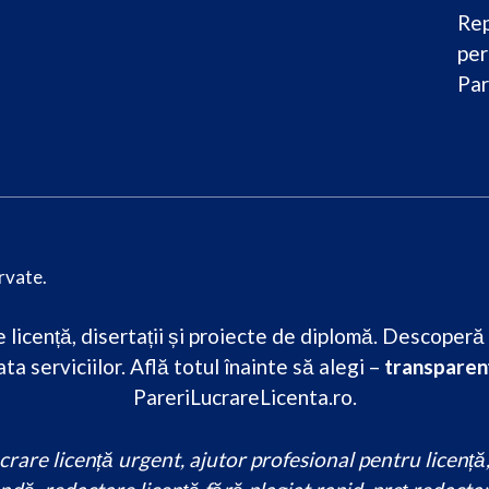
Rep
per
Par
rvate.
licență, disertații și proiecte de diplomă. Descoperă re
ta serviciilor. Află totul înainte să alegi –
transparenț
PareriLucrareLicenta.ro.
are licență urgent, ajutor profesional pentru licență, s