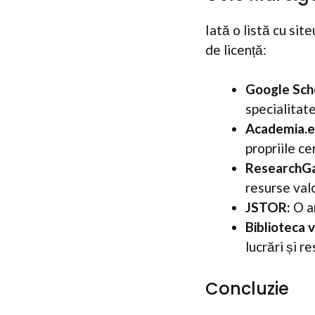
Iată o listă cu site
de licență:
Google Sch
specialitate
Academia.e
propriile ce
ResearchGa
resurse val
JSTOR:
O ar
Biblioteca v
lucrări și r
Concluzie