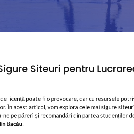
Sigure Siteuri pentru Lucrar
 de licență poate fi o provocare, dar cu resursele potri
r. În acest articol, vom explora cele mai sigure siteur
u-ne pe păreri și recomandări din partea studenților d
din Bacău
.