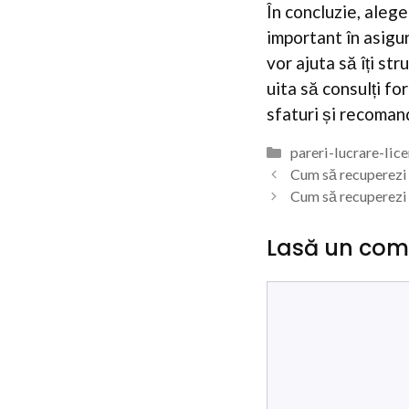
În concluzie, alege
important în asigu
vor ajuta să îți st
uita să consulți fo
sfaturi și recomand
Categorii
pareri-lucrare-lic
Cum să recuperezi 
Cum să recuperezi b
Lasă un com
Comentariu