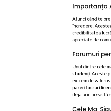
Importanța 
Atunci când te preg
încredere. Acestea 
credibilitatea lucr
apreciate de comu
Forumuri pen
Unul dintre cele ma
studenți
. Aceste p
extrem de valoros 
pareri lucrari lice
deja prin această 
Cele Mai Sig