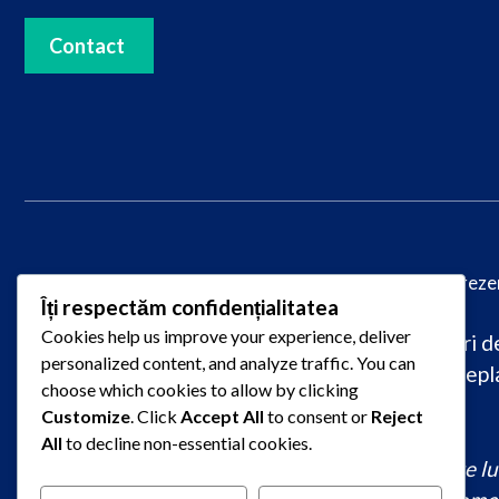
Contact
© 2025
PareriLucrareLicenta.ro
– Toate drepturile reze
Îți respectăm confidențialitatea
Cookies help us improve your experience, deliver
Caută păreri despre firme de redactare lucrări de 
personalized content, and analyze traffic. You can
raportate pentru plagiat, întârziere sau nepla
choose which cookies to allow by clicking
Customize
. Click
Accept All
to consent or
Reject
All
to decline non-essential cookies.
comandă lucrare de licență originală, redactare lucr