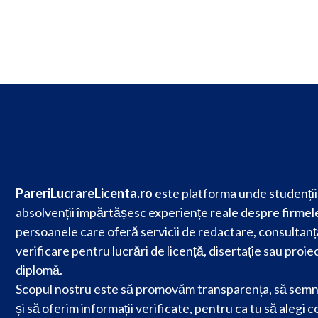
PareriLucrareLicenta.ro
este platforma unde studenții 
absolvenții împărtășesc experiențe reale despre firmele
persoanele care oferă servicii de redactare, consultanț
verificare pentru lucrări de licență, disertație sau proie
diplomă.
Scopul nostru este să promovăm transparența, să semn
și să oferim informații verificate, pentru ca tu să alegi c