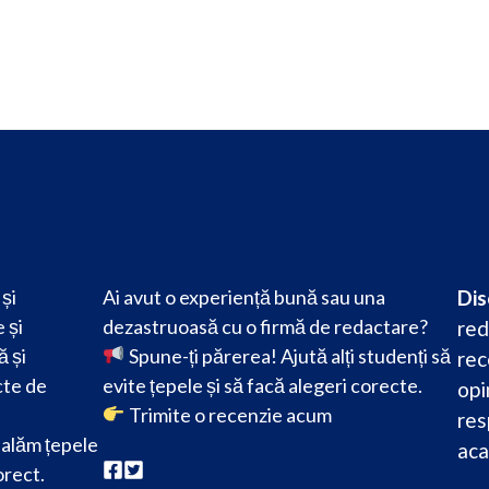
și
Ai avut o experiență bună sau una
Dis
 și
dezastruoasă cu o firmă de redactare?
red
ă și
Spune-ți părerea! Ajută alți studenți să
rec
cte de
evite țepele și să facă alegeri corecte.
opi
Trimite o recenzie acum
res
alăm țepele
aca
orect.