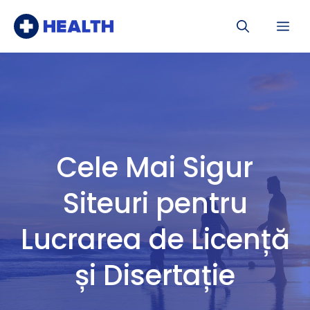
Sari
Me
la
conținut
Cele Mai Sigur
Siteuri pentru
Lucrarea de Licență
și Disertație