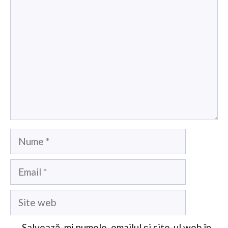
Comentariu
Nume
Email
Site
web
Salvează-mi numele, emailul și site-ul web în