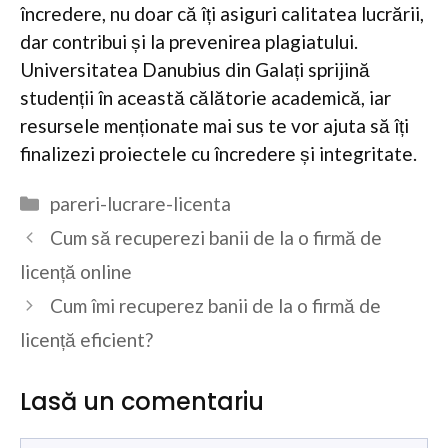
încredere, nu doar că îți asiguri calitatea lucrării,
dar contribui și la prevenirea plagiatului.
Universitatea Danubius din Galați sprijină
studenții în această călătorie academică, iar
resursele menționate mai sus te vor ajuta să îți
finalizezi proiectele cu încredere și integritate.
Categorii
pareri-lucrare-licenta
Cum să recuperezi banii de la o firmă de
licență online
Cum îmi recuperez banii de la o firmă de
licență eficient?
Lasă un comentariu