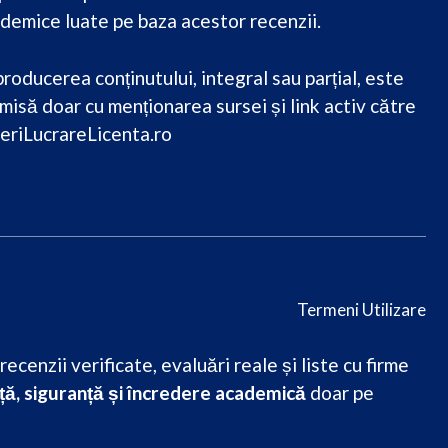
demice luate pe baza acestor recenzii.
roducerea conținutului, integral sau parțial, este
misă doar cu menționarea sursei și link activ către
eriLucrareLicenta.ro
Termeni Utilizare
cenzii verificate, evaluări reale și liste cu firme
ă, siguranță și încredere academică
doar pe