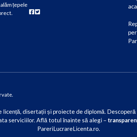
alăm țepele
aca
orect.
Rep
per
Par
rvate.
licență, disertații și proiecte de diplomă. Descoperă re
ta serviciilor. Află totul înainte să alegi –
transparenț
PareriLucrareLicenta.ro.