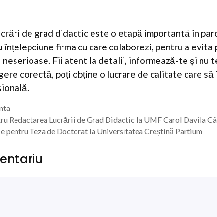
crări de grad didactic este o etapă importantă în par
 înțelepciune firma cu care colaborezi, pentru a evita
 neserioase. Fii atent la detalii, informează-te și nu t
egere corectă, poți obține o lucrare de calitate care să 
sională.
enta
ru Redactarea Lucrării de Grad Didactic la UMF Carol Davila Câ
le pentru Teza de Doctorat la Universitatea Creștină Partium
entariu