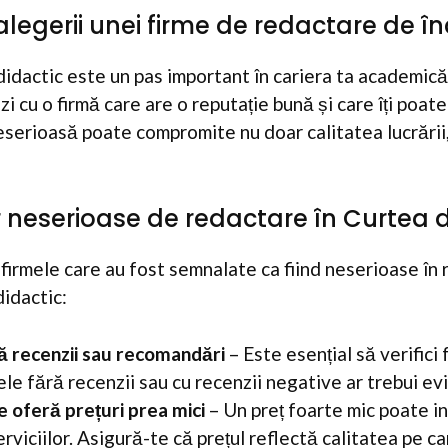
legerii unei firme de redactare de î
didactic este un pas important în cariera ta academică
zi cu o firmă care are o reputație bună și care îți poate
eserioasă poate compromite nu doar calitatea lucrării, 
or neserioase de redactare în Curtea 
 firmele care au fost semnalate ca fiind neserioase în
didactic:
ă recenzii sau recomandări
– Este esențial să verifici
mele fără recenzii sau cu recenzii negative ar trebui ev
e oferă prețuri prea mici
– Un preț foarte mic poate in
rviciilor. Asigură-te că prețul reflectă calitatea pe ca