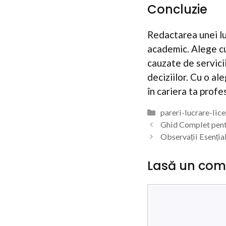
Concluzie
Redactarea unei lu
academic. Alege cu
cauzate de servicii
deciziilor. Cu o al
în cariera ta profe
Categorii
pareri-lucrare-lic
Ghid Complet pent
Observații Esenția
Lasă un com
Comentariu