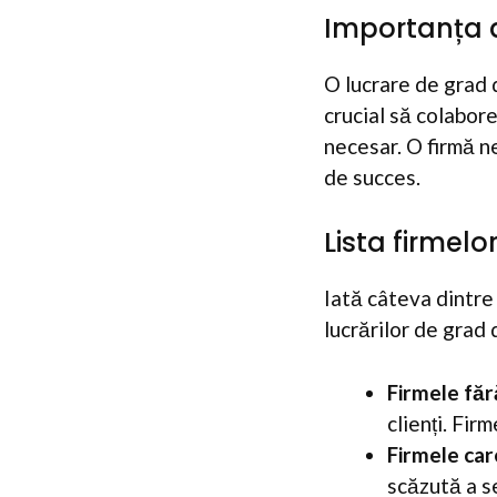
Importanța a
O lucrare de grad 
crucial să colabore
necesar. O firmă n
de succes.
Lista firmel
Iată câteva dintre
lucrărilor de grad 
Firmele făr
clienți. Fir
Firmele car
scăzută a se