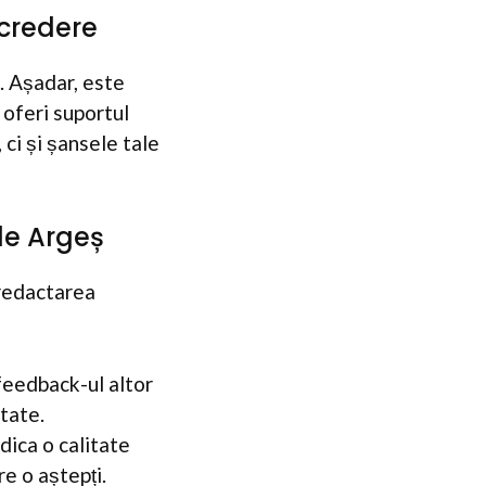
ncredere
. Așadar, este
 oferi suportul
ci și șansele tale
de Argeș
 redactarea
 feedback-ul altor
itate.
dica o calitate
re o aștepți.