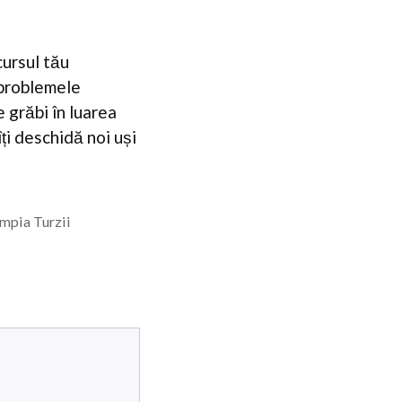
cursul tău
 problemele
e grăbi în luarea
îți deschidă noi uși
mpia Turzii