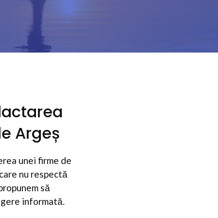
dactarea
de Argeș
erea unei firme de
 care nu respectă
e propunem să
legere informată.