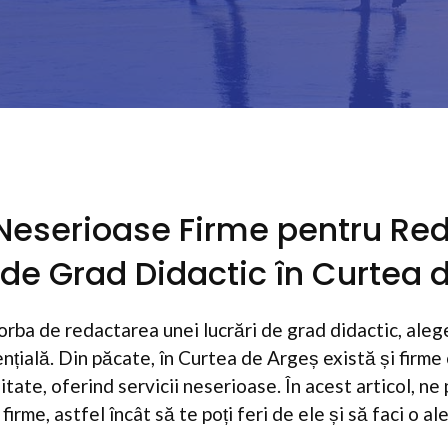
Neserioase Firme pentru Re
r de Grad Didactic în Curtea 
orba de redactarea unei lucrări de grad didactic, aleg
nțială. Din păcate, în Curtea de Argeș există și firme
itate, oferind servicii neserioase. În acest articol, n
irme, astfel încât să te poți feri de ele și să faci o a