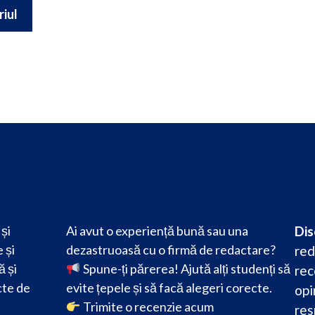
și
Ai avut o experiență bună sau una
Dis
 și
dezastruoasă cu o firmă de redactare?
red
ă și
Spune-ți părerea! Ajută alți studenți să
rec
cte de
evite țepele și să facă alegeri corecte.
opi
Trimite o recenzie acum
res