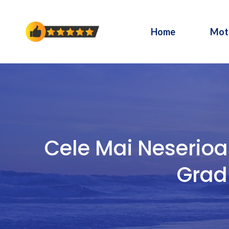
Sari
la
Home
Mot
conținut
Cele Mai Neserioa
Grad 