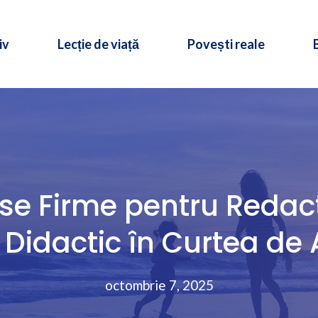
iv
Lecție de viață
Povești reale
se Firme pentru Redact
Didactic în Curtea de
octombrie 7, 2025