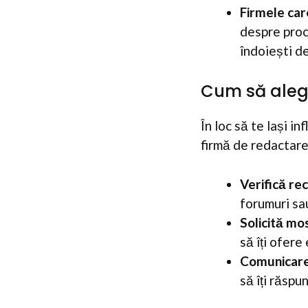
Firmele car
despre proce
îndoiești d
Cum să alegi
În loc să te lași i
firmă de redactare
Verifică re
forumuri sau
Solicită mo
să îți ofere
Comunicare
să îți răspu