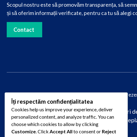
Scopul nostru este să promovăm transparența, să semn
și să oferim informații verificate, pentru ca tu să alegi c
Contact
© 2025
PareriLucrareLicenta.ro
– Toate drepturile reze
Îți respectăm confidențialitatea
Cookies help us improve your experience, deliver
Caută păreri despre firme de redactare lucrări de 
personalized content, and analyze traffic. You can
raportate pentru plagiat, întârziere sau nepla
choose which cookies to allow by clicking
Customize
. Click
Accept All
to consent or
Reject