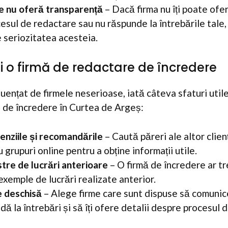
e nu oferă transparență
– Dacă firma nu îți poate oferi
sul de redactare sau nu răspunde la întrebările tale, 
e seriozitatea acesteia.
 o firmă de redactare de încredere
nfluențat de firmele neserioase, iată câteva sfaturi util
 de încredere în Curtea de Argeș:
cenziile și recomandările
– Caută păreri ale altor clienț
 grupuri online pentru a obține informații utile.
stre de lucrări anterioare
– O firmă de încredere ar tr
 exemple de lucrări realizate anterior.
 deschisă
– Alege firme care sunt dispuse să comunice
ndă la întrebări și să îți ofere detalii despre procesul 