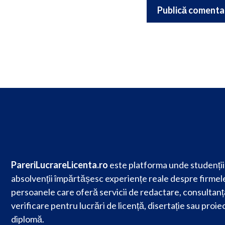
PareriLucrareLicenta.ro
este platforma unde studenții 
absolvenții împărtășesc experiențe reale despre firmele
persoanele care oferă servicii de redactare, consultanț
verificare pentru lucrări de licență, disertație sau proie
diplomă.