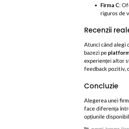
Firma C
: Of
riguros de v
Recenzii real
Atunci când alegi o
bazezi pe
platform
experienței altor 
feedback pozitiv, d
Concluzie
Alegerea unei firm
face diferența într
opțiunile disponibi
Categorii
pareri-lucrare-lic