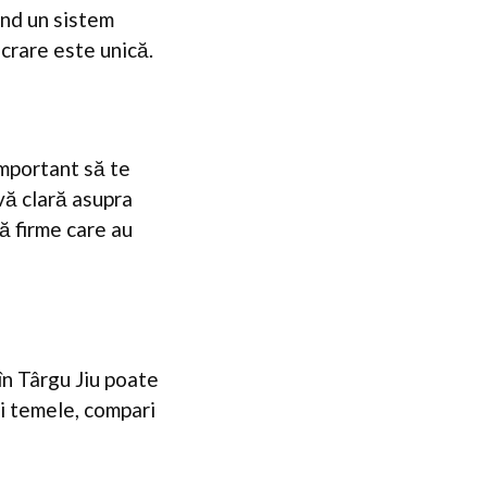
ând un sistem
ucrare este unică.
important să te
ivă clară asupra
ă firme care au
în Târgu Jiu poate
ci temele, compari