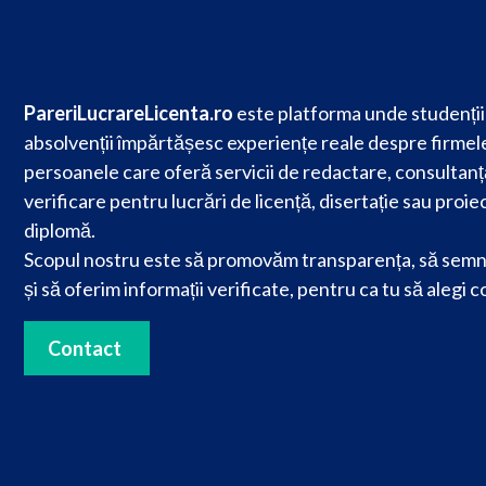
PareriLucrareLicenta.ro
este platforma unde studenții 
absolvenții împărtășesc experiențe reale despre firmele
persoanele care oferă servicii de redactare, consultanț
verificare pentru lucrări de licență, disertație sau proie
diplomă.
Scopul nostru este să promovăm transparența, să semn
și să oferim informații verificate, pentru ca tu să alegi c
Contact