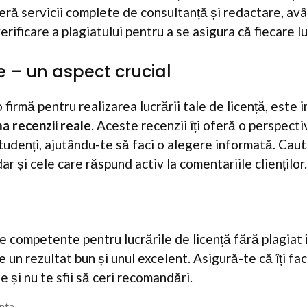
eră servicii complete de consultanță și redactare, av
erificare a plagiatului pentru a se asigura că fiecare l
e – un aspect crucial
 firmă pentru realizarea lucrării tale de licență, este 
a recenzii reale
. Aceste recenzii îți oferă o perspect
studenți, ajutându-te să faci o alegere informată. Caut
ar și cele care răspund activ la comentariile clienților.
e competente pentru lucrările de licență fără plagiat 
e un rezultat bun și unul excelent. Asigură-te că îți fa
le și nu te sfii să ceri recomandări.
enta