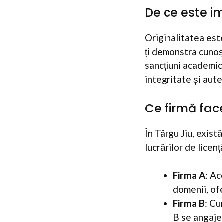
De ce este im
Originalitatea est
ți demonstra cunoșt
sancțiuni academic
integritate și aute
Ce firmă face
În Târgu Jiu, exist
lucrărilor de licen
Firma A
: Ac
domenii, ofe
Firma B
: Cu
B se angaje