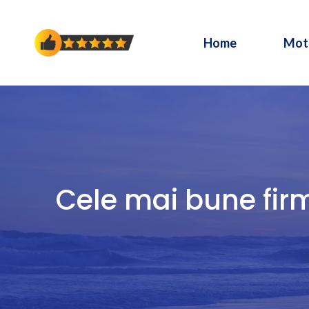
Sari
la
Home
Mot
conținut
Cele mai bune firm