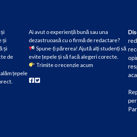
și
Ai avut o experiență bună sau una
Dis
 și
dezastruoasă cu o firmă de redactare?
red
ă și
Spune-ți părerea! Ajută alți studenți să
rec
cte de
evite țepele și să facă alegeri corecte.
opi
Trimite o recenzie acum
res
alăm țepele
aca
orect.
Rep
per
Par