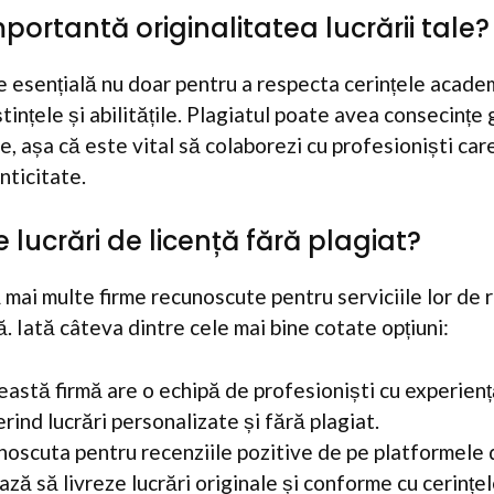
portantă originalitatea lucrării tale?
e esențială nu doar pentru a respecta cerințele academi
ințele și abilitățile. Plagiatul poate avea consecințe 
e, așa că este vital să colaborezi cu profesioniști car
nticitate.
 lucrări de licență fără plagiat?
ă mai multe firme recunoscute pentru serviciile lor de
ță. Iată câteva dintre cele mai bine cotate opțiuni:
eastă firmă are o echipă de profesioniști cu experienț
rind lucrări personalizate și fără plagiat.
noscuta pentru recenziile pozitive de pe platformele 
ază să livreze lucrări originale și conforme cu cerințe