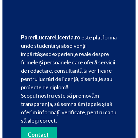
PareriLucrareLicenta.ro
este platforma
unde studenții și absolvenții
împărtășesc experiențe reale despre
firmele și persoanele care oferă servicii
de redactare, consultanță și verificare
pentru lucrări de licență, disertație sau
proiecte de diplomă.
Scopul nostru este să promovăm
transparența, să semnalăm țepele și să
oferim informații verificate, pentru ca tu
să alegi corect.
Contact