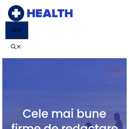
Sari
la
conținut
Menu
Cele mai bune
firme de redactare