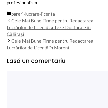
profesionalism.
Categorii
pareri-lucrare-licenta
Cele Mai Bune Firme pentru Redactarea
Lucrărilor de Licență și Teze Doctorale în
Călărași
Cele Mai Bune Firme pentru Redactarea
Lucrărilor de Licență în Moreni
Lasă un comentariu
Comentariu