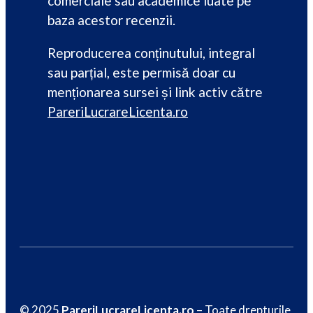
comerciale sau academice luate pe
baza acestor recenzii.
Reproducerea conținutului, integral
sau parțial, este permisă doar cu
menționarea sursei și link activ către
PareriLucrareLicenta.ro
© 2025
PareriLucrareLicenta.ro
– Toate drepturile