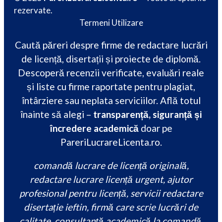
rezervate.
Termeni Utilizare
Caută păreri despre firme de redactare lucrări
de licență, disertații și proiecte de diplomă.
Descoperă recenzii verificate, evaluări reale
și liste cu firme raportate pentru plagiat,
întârziere sau neplata serviciilor. Află totul
înainte să alegi –
transparență, siguranță și
încredere academică
doar pe
PareriLucrareLicenta.ro.
comandă lucrare de licență originală,
redactare lucrare licență urgent, ajutor
profesional pentru licență, servicii redactare
disertație ieftin, firmă care scrie lucrări de
calitate, consultanță academică la comandă,