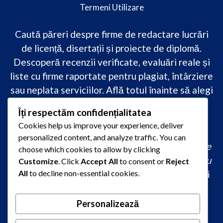
Termeni Utilizare
Caută păreri despre firme de redactare lucrări
de licență, disertații și proiecte de diplomă.
Descoperă recenzii verificate, evaluări reale și
liste cu firme raportate pentru plagiat, întârziere
sau neplata serviciilor. Află totul înainte să alegi
–
transparență, siguranță și încredere
Îți respectăm confidențialitatea
academică
doar pe PareriLucrareLicenta.ro.
Cookies help us improve your experience, deliver
personalized content, and analyze traffic. You can
comandă lucrare de licență originală, redactare
choose which cookies to allow by clicking
lucrare licență urgent, ajutor profesional pentru
Customize
. Click
Accept All
to consent or
Reject
licență, servicii redactare disertație ieftin, firmă
All
to decline non-essential cookies.
care scrie lucrări de calitate, consultanță
academică la comandă, redactare licență fără
Personalizează
plagiat rapid, preț redactare lucrare de licență,