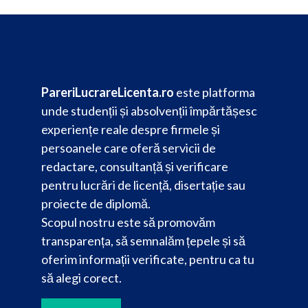
PareriLucrareLicenta.ro
este platforma
unde studenții și absolvenții împărtășesc
experiențe reale despre firmele și
persoanele care oferă servicii de
redactare, consultanță și verificare
pentru lucrări de licență, disertație sau
proiecte de diplomă.
Scopul nostru este să promovăm
transparența, să semnalăm țepele și să
oferim informații verificate, pentru ca tu
să alegi corect.