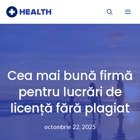
Sari
Me
la
conținut
Cea mai bună firmă
pentru lucrări de
licență fără plagiat
octombrie 22, 2025