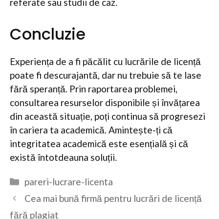
referate sau studii de caz.
Concluzie
Experiența de a fi păcălit cu lucrările de licență
poate fi descurajantă, dar nu trebuie să te lase
fără speranță. Prin raportarea problemei,
consultarea resurselor disponibile și învățarea
din această situație, poți continua să progresezi
în cariera ta academică. Amintește-ți că
integritatea academică este esențială și că
există întotdeauna soluții.
Categorii
pareri-lucrare-licenta
Cea mai bună firmă pentru lucrări de licență
fără plagiat