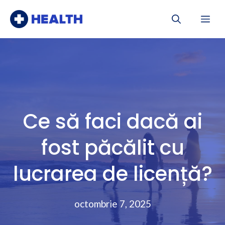
Sari
Me
la
conținut
Ce să faci dacă ai
fost păcălit cu
lucrarea de licență?
octombrie 7, 2025