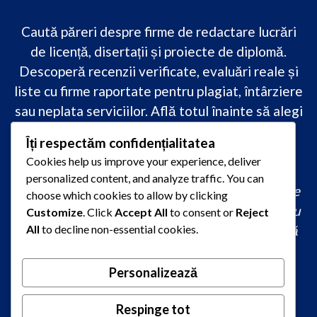
Caută păreri despre firme de redactare lucrări
de licență, disertații și proiecte de diplomă.
Descoperă recenzii verificate, evaluări reale și
liste cu firme raportate pentru plagiat, întârziere
sau neplata serviciilor. Află totul înainte să alegi
–
transparență, siguranță și încredere
Îți respectăm confidențialitatea
academică
doar pe PareriLucrareLicenta.ro.
Cookies help us improve your experience, deliver
personalized content, and analyze traffic. You can
comandă lucrare de licență originală, redactare
choose which cookies to allow by clicking
lucrare licență urgent, ajutor profesional pentru
Customize
. Click
Accept All
to consent or
Reject
licență, servicii redactare disertație ieftin, firmă
All
to decline non-essential cookies.
care scrie lucrări de calitate, consultanță
academică la comandă, redactare licență fără
Personalizează
plagiat rapid, preț redactare lucrare de licență,
oferte redactare lucrări 2026, redactori
Respinge tot