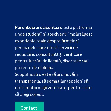
PareriLucrareLicenta.ro
este platforma
unde studenții și absolvenții împărtășesc
experiențe reale despre firmele și
persoanele care oferă servicii de
redactare, consultanță și verificare
pentru lucrări de licență, disertație sau
proiecte de diplomă.
Scopul nostru este să promovăm
transparența, să semnalăm țepele și să
oferim informații verificate, pentru ca tu
să alegi corect.
Contact