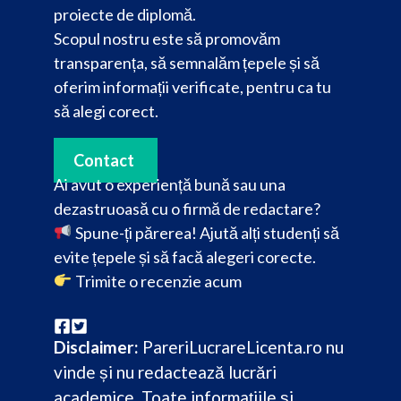
proiecte de diplomă.
Scopul nostru este să promovăm
transparența, să semnalăm țepele și să
oferim informații verificate, pentru ca tu
să alegi corect.
Contact
Ai avut o experiență bună sau una
dezastruoasă cu o firmă de redactare?
Spune-ți părerea! Ajută alți studenți să
evite țepele și să facă alegeri corecte.
Trimite o recenzie acum
Disclaimer:
PareriLucrareLicenta.ro nu
vinde și nu redactează lucrări
academice. Toate informațiile și