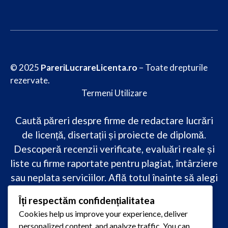
© 2025
PareriLucrareLicenta.ro
– Toate drepturile
rezervate.
Termeni Utilizare
Caută păreri despre firme de redactare lucrări
de licență, disertații și proiecte de diplomă.
Descoperă recenzii verificate, evaluări reale și
liste cu firme raportate pentru plagiat, întârziere
sau neplata serviciilor. Află totul înainte să alegi
–
transparență, siguranță și încredere
Îți respectăm confidențialitatea
academică
doar pe PareriLucrareLicenta.ro.
Cookies help us improve your experience, deliver
personalized content, and analyze traffic. You can