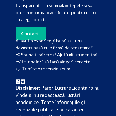
transparența, să semnalăm țepele și să
oferim informații verificate, pentru ca tu
să alegi corect.
Contact
Ai avut o experiență bună sau una
dezastruoasă cu o firmă de redactare?
📢 Spune-ți părerea! Ajută alți studenți să
evite țepele și să facă alegeri corecte.
👉
Trimite o recenzie acum
Disclaimer:
PareriLucrareLicenta.ro nu
vinde și nu redactează lucrări
academice. Toate informațiile și
recenziile publicate au caracter