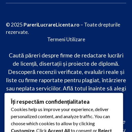
© 2025
PareriLucrareLicenta.ro
– Toate drepturile
rezervate.
Termeni Utilizare
Caută păreri despre firme de redactare lucrări
de licență, disertații și proiecte de diplomă.
Descoperă recenzii verificate, evaluări reale și
liste cu firme raportate pentru plagiat, întârziere
sau neplata serviciilor. Află totul înainte să alegi
–
transparență, siguranță și încredere
Îți respectăm confidențialitatea
academică
doar pe PareriLucrareLicenta.ro.
Cookies help us improve your experience, deliver
personalized content, and analyze traffic. You can
comandă lucrare de licență originală, redactare
choose which cookies to allow by clicking
lucrare licență urgent, ajutor profesional pentru
Customize
. Click
Accept All
to consent or
Reject