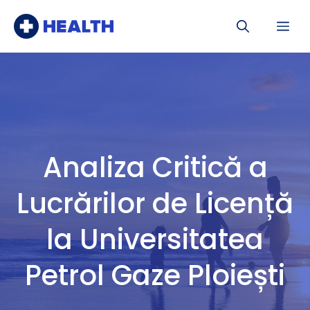
Sari
Me
la
conținut
Analiza Critică a
Lucrărilor de Licență
la Universitatea
Petrol Gaze Ploiești