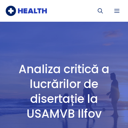
Sari
Me
la
conținut
Analiza critică a
lucrărilor de
disertație la
USAMVB Ilfov