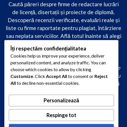
Caută păreri despre firme de redactare lucrări
de licență, disertații și proiecte de diplomă.
Descoperă recenzii verificate, evaluări reale și
liste cu firme raportate pentru plagiat, întârziere
sau neplata serviciilor. Află totul înainte să alegi
–
transparență, siguranță și încredere
Îți respectăm confidențialitatea
academică
doar pe PareriLucrareLicenta.ro.
Cookies help us improve your experience, deliver
personalized content, and analyze traffic. You can
comandă lucrare de licență originală, redactare
choose which cookies to allow by clicking
lucrare licență urgent, ajutor profesional pentru
Customize
. Click
Accept All
to consent or
Reject
All
to decline non-essential cookies.
licență, servicii redactare disertație ieftin, firmă
care scrie lucrări de calitate, consultanță
academică la comandă, redactare licență fără
Personalizează
plagiat rapid, preț redactare lucrare de licență,
Respinge tot
oferte redactare lucrări 2026, redactori
autorizați pentru lucrări academice