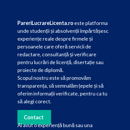
PareriLucrareLicenta.ro
este platforma
unde studenții și absolvenții împărtășesc
experiențe reale despre firmele și
persoanele care oferă servicii de
redactare, consultanță și verificare
pentru lucrări de licență, disertație sau
proiecte de diplomă.
Scopul nostru este să promovăm
transparența, să semnalăm țepele și să
oferim informații verificate, pentru ca tu
să alegi corect.
Contact
Ai avut o experiență bună sau una