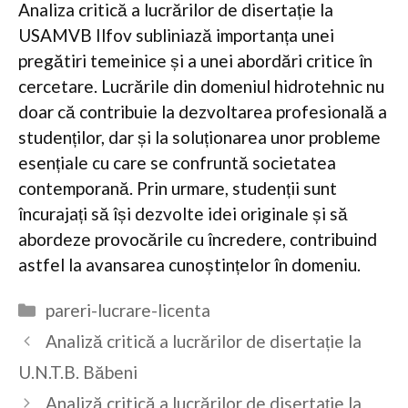
Analiza critică a lucrărilor de disertație la
USAMVB Ilfov subliniază importanța unei
pregătiri temeinice și a unei abordări critice în
cercetare. Lucrările din domeniul hidrotehnic nu
doar că contribuie la dezvoltarea profesională a
studenților, dar și la soluționarea unor probleme
esențiale cu care se confruntă societatea
contemporană. Prin urmare, studenții sunt
încurajați să își dezvolte idei originale și să
abordeze provocările cu încredere, contribuind
astfel la avansarea cunoștințelor în domeniu.
Categorii
pareri-lucrare-licenta
Analiză critică a lucrărilor de disertație la
U.N.T.B. Băbeni
Analiză critică a lucrărilor de disertație la