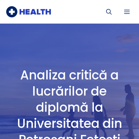
Sari
Me
la
conținut
Analiza critică a
lucrărilor de
diplomă la
Universitatea din