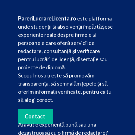
PareriLucrareLicenta.ro
este platforma
unde studenții și absolvenții împărtășesc
experiențe reale despre firmele și
persoanele care oferă servicii de
redactare, consultanță și verificare
pentru lucrări de licență, disertație sau
proiecte de diplomă.
Scopul nostru este să promovăm
transparența, să semnalăm țepele și să
oferim informații verificate, pentru ca tu
să alegi corect.
Contact
Ai avut o experiență bună sau una
dezastruoasă cu o firmă de redactare?