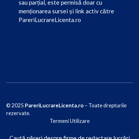
sau parțial, este permisă doar cu
menționarea sursei și link activ către
PareriLucrareLicenta.ro
© 2025
PareriLucrareLicenta.ro
– Toate drepturile
rezervate.
Termeni Utilizare
Caută păreri despre firme de redactare lucrări