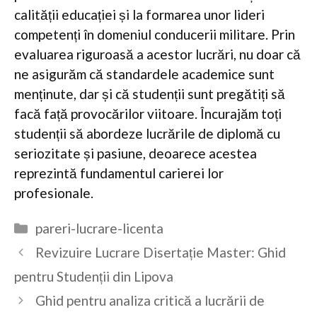
calității educației și la formarea unor lideri
competenți în domeniul conducerii militare. Prin
evaluarea riguroasă a acestor lucrări, nu doar că
ne asigurăm că standardele academice sunt
menținute, dar și că studenții sunt pregătiți să
facă față provocărilor viitoare. Încurajăm toți
studenții să abordeze lucrările de diplomă cu
seriozitate și pasiune, deoarece acestea
reprezintă fundamentul carierei lor
profesionale.
Categorii
pareri-lucrare-licenta
Revizuire Lucrare Disertație Master: Ghid
pentru Studenții din Lipova
Ghid pentru analiza critică a lucrării de