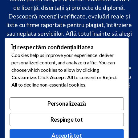
de licență, disertații și proiecte de diplomă.
Descoperă recenzii verificate, evaluări reale și
liste cu firme raportate pentru plagiat, întârziere
sau neplata serviciilor. Află totul înainte să alegi
–
transparență, siguranță și încredere
Îți respectăm confidențialitatea
academică
doar pe PareriLucrareLicenta.ro.
Cookies help us improve your experience, deliver
personalized content, and analyze traffic. You can
comandă lucrare de licență originală, redactare
choose which cookies to allow by clicking
lucrare licență urgent, ajutor profesional pentru
Customize
. Click
Accept All
to consent or
Reject
All
to decline non-essential cookies.
licență, servicii redactare disertație ieftin, firmă
care scrie lucrări de calitate, consultanță
academică la comandă, redactare licență fără
Personalizează
plagiat rapid, preț redactare lucrare de licență,
Respinge tot
oferte redactare lucrări 2026, redactori
autorizați pentru lucrări academice
Acceptă tot