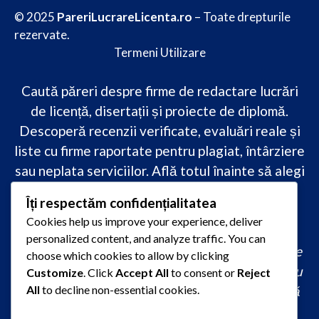
© 2025
PareriLucrareLicenta.ro
– Toate drepturile
rezervate.
Termeni Utilizare
Caută păreri despre firme de redactare lucrări
de licență, disertații și proiecte de diplomă.
Descoperă recenzii verificate, evaluări reale și
liste cu firme raportate pentru plagiat, întârziere
sau neplata serviciilor. Află totul înainte să alegi
–
transparență, siguranță și încredere
Îți respectăm confidențialitatea
academică
doar pe PareriLucrareLicenta.ro.
Cookies help us improve your experience, deliver
personalized content, and analyze traffic. You can
comandă lucrare de licență originală, redactare
choose which cookies to allow by clicking
lucrare licență urgent, ajutor profesional pentru
Customize
. Click
Accept All
to consent or
Reject
licență, servicii redactare disertație ieftin, firmă
All
to decline non-essential cookies.
care scrie lucrări de calitate, consultanță