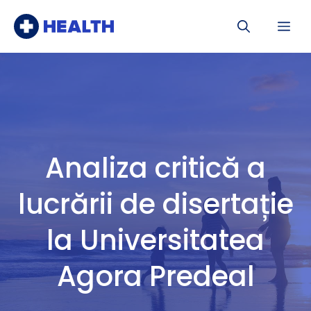
Sari
Me
la
conținut
Analiza critică a
lucrării de disertație
la Universitatea
Agora Predeal