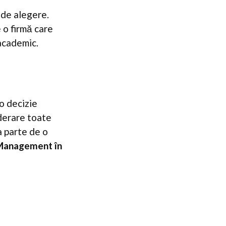
u de alegere.
 o firmă care
 academic.
o decizie
iderare toate
a parte de o
Management în