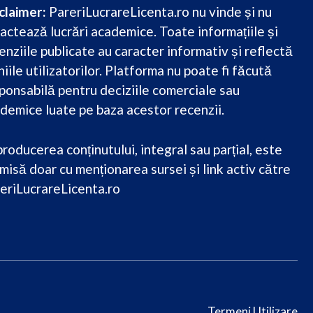
claimer:
PareriLucrareLicenta.ro nu vinde și nu
actează lucrări academice. Toate informațiile și
enziile publicate au caracter informativ și reflectă
niile utilizatorilor. Platforma nu poate fi făcută
ponsabilă pentru deciziile comerciale sau
demice luate pe baza acestor recenzii.
roducerea conținutului, integral sau parțial, este
misă doar cu menționarea sursei și link activ către
eriLucrareLicenta.ro
Termeni Utilizare