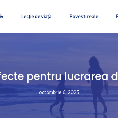
iv
Lecție de viață
Povești reale
fecte pentru lucrarea d
octombrie 6, 2025