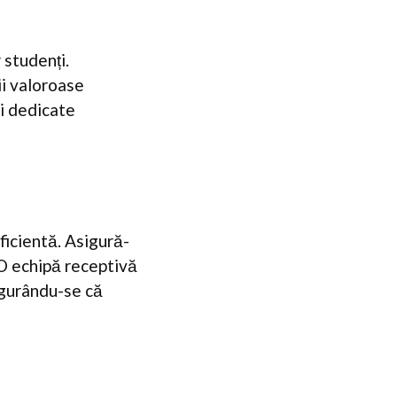
 studenți.
ii valoroase
ii dedicate
ficientă. Asigură-
 O echipă receptivă
igurându-se că