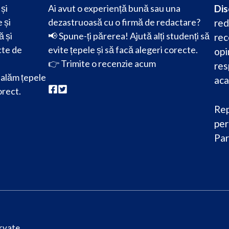
și
Ai avut o experiență bună sau una
Dis
 și
dezastruoasă cu o firmă de redactare?
red
ă și
📢 Spune-ți părerea! Ajută alți studenți să
rec
cte de
evite țepele și să facă alegeri corecte.
opi
👉
Trimite o recenzie acum
res
alăm țepele
aca
orect.
Rep
per
Par
rvate.