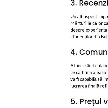
3. Recenz
Un alt aspect impor
Mărturiile celor c
despre experiența 
studenților din Buh
4. Comuni
Atunci când colabo
te că firma aleasă 
va fi capabilă să 
lucrarea finală ref
5. Prețul 