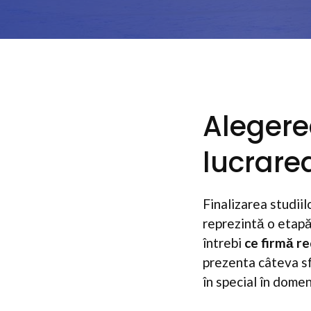
Alegere
lucrare
Finalizarea studii
reprezintă o etapă
întrebi
ce firmă r
prezenta câteva sfa
în special în dome