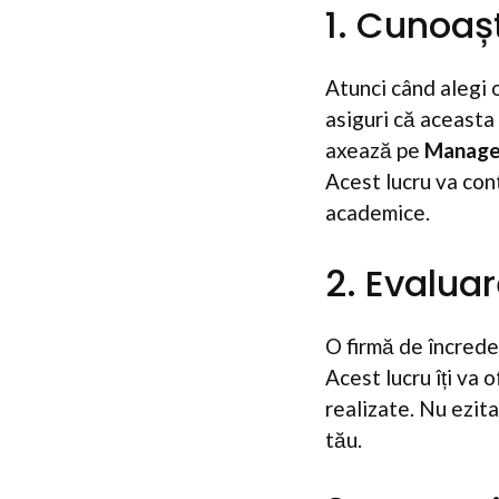
1. Cunoaș
Atunci când alegi 
asiguri că aceasta
axează pe
Managem
Acest lucru va cont
academice.
2. Evaluar
O firmă de încreder
Acest lucru îți va 
realizate. Nu ezita
tău.