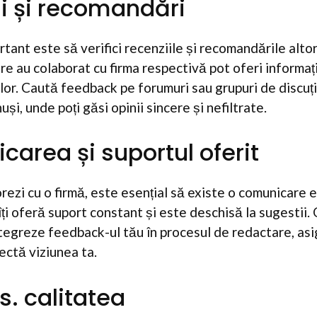
ii și recomandări
tant este să verifici recenziile și recomandările altor
are au colaborat cu firma respectivă pot oferi informaț
lor. Caută feedback pe forumuri sau grupuri de discuț
uși, unde poți găsi opinii sincere și nefiltrate.
carea și suportul oferit
rezi cu o firmă, este esențial să existe o comunicare e
îți oferă suport constant și este deschisă la sugestii.
integreze feedback-ul tău în procesul de redactare, as
lectă viziunea ta.
vs. calitatea