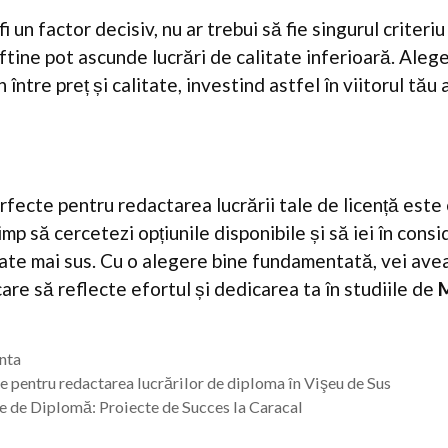
i un factor decisiv, nu ar trebui să fie singurul criteri
ftine pot ascunde lucrări de calitate inferioară. Alege
 între preț și calitate, investind astfel în viitorul tău
rfecte pentru redactarea lucrării tale de licență este 
imp să cercetezi opțiunile disponibile și să iei în cons
te mai sus. Cu o alegere bine fundamentată, vei ave
care să reflecte efortul și dedicarea ta în studiile de
enta
e pentru redactarea lucrărilor de diploma în Vişeu de Sus
 de Diplomă: Proiecte de Succes la Caracal