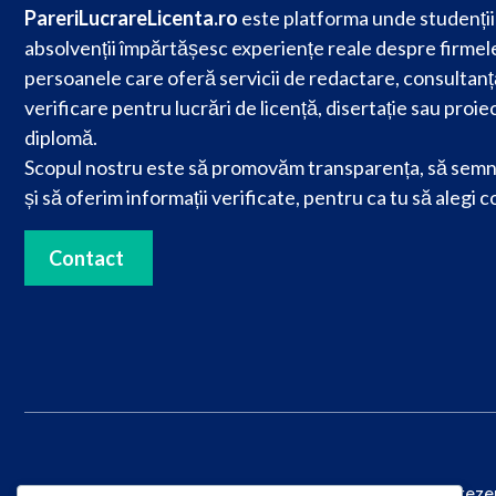
PareriLucrareLicenta.ro
este platforma unde studenții 
absolvenții împărtășesc experiențe reale despre firmele
persoanele care oferă servicii de redactare, consultanț
verificare pentru lucrări de licență, disertație sau proie
diplomă.
Scopul nostru este să promovăm transparența, să semn
și să oferim informații verificate, pentru ca tu să alegi c
Contact
© 2025
PareriLucrareLicenta.ro
– Toate drepturile reze