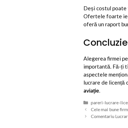
Deși costul poate f
Ofertele foarte ie
oferă un raport bun
Concluzie
Alegerea firmei pe
importantă. Fă-ți t
aspectele menționa
lucrare de licență 
aviație
.
Categorii
pareri-lucrare-lic
Cele mai bune firm
Comentariu Lucrare