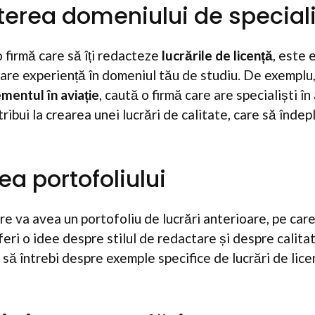
terea domeniului de special
o firmă care să îți redacteze
lucrările de licență
, este 
 are experiență în domeniul tău de studiu. De exemplu
entul în aviație
, caută o firmă care are specialiști în
ribui la crearea unei lucrări de calitate, care să îndep
ea portofoliului
e va avea un portofoliu de lucrări anterioare, pe care î
oferi o idee despre stilul de redactare și despre calitat
 să întrebi despre exemple specifice de lucrări de lice