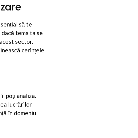
izare
esențial să te
, dacă tema ta se
 acest sector.
linească cerințele
l poți analiza.
ea lucrărilor
nță în domeniul