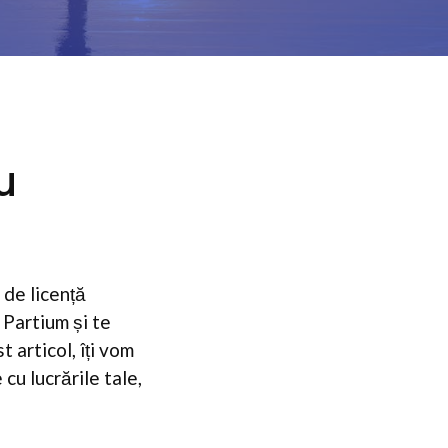
u
 de licență
 Partium și te
st articol, îți vom
cu lucrările tale,